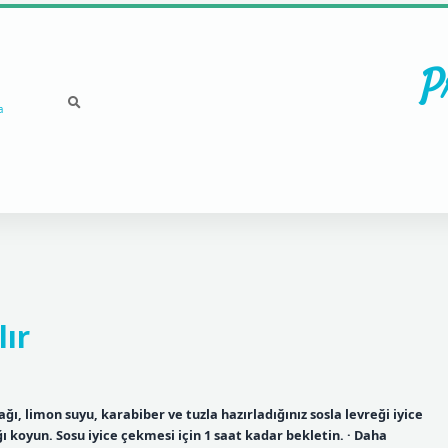
P
a
lır
yağı, limon suyu, karabiber ve tuzla hazırladığınız sosla levreği iyice
ğı koyun. Sosu iyice çekmesi için 1 saat kadar bekletin. · Daha