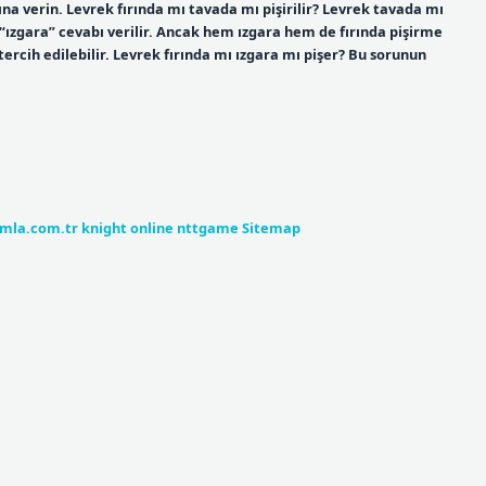
ına verin. Levrek fırında mı tavada mı pişirilir? Levrek tavada mı
 “ızgara” cevabı verilir. Ancak hem ızgara hem de fırında pişirme
tercih edilebilir. Levrek fırında mı ızgara mı pişer? Bu sorunun
umla.com.tr
knight online
nttgame
Sitemap