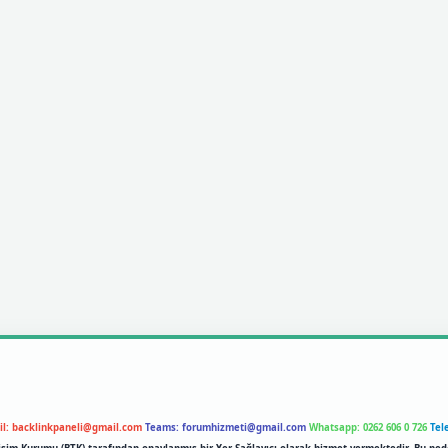
il:
backlinkpaneli@gmail.com
Teams:
forumhizmeti@gmail.com
Whatsapp: 0262 606 0 726
Tel