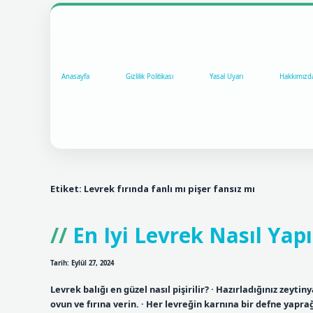
Anasayfa
Gizlilik Politikası
Yasal Uyarı
Hakkımızd
Etiket:
Levrek fırında fanlı mı pişer fansız mı
En Iyi Levrek Nasıl Yapı
Tarih: Eylül 27, 2024
Levrek balığı en güzel nasıl pişirilir? · Hazırladığınız zeytin
ovun ve fırına verin. · Her levreğin karnına bir defne yapra