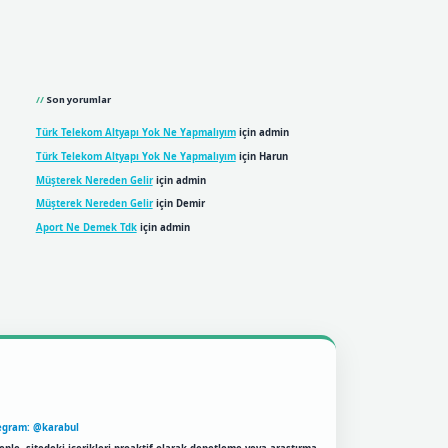
Son yorumlar
Türk Telekom Altyapı Yok Ne Yapmalıyım
için
admin
Türk Telekom Altyapı Yok Ne Yapmalıyım
için
Harun
Müşterek Nereden Gelir
için
admin
Müşterek Nereden Gelir
için
Demir
Aport Ne Demek Tdk
için
admin
egram: @karabul