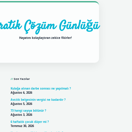
ratik Çözüm Günlüğü
Hayatını kolaylaştıran zekice fikirler!
Sidebar
ilbet mobil giriş
betexpergi
Son Yazılar
Kulağa alınan darbe sonrası ne yapılmalı ?
Ağustos 6, 2026
Avcılık belgesinin vergisi ne kadardır ?
Ağustos 5, 2026
73 hangi sayıya bölünür ?
Ağustos 3, 2026
6 haftalık çocuk düşer mi ?
Temmuz 30, 2026