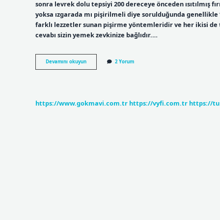
sonra levrek dolu tepsiyi 200 dereceye önceden ısıtılmış fır
yoksa ızgarada mı pişirilmeli diye sorulduğunda genellikle
farklı lezzetler sunan pişirme yöntemleridir ve her ikisi de 
cevabı sizin yemek zevkinize bağlıdır.…
En
Devamını okuyun
2 Yorum
Iyi
Levrek
Nasıl
Yapılır
https://www.gokmavi.com.tr
https://vyfi.com.tr
https://t