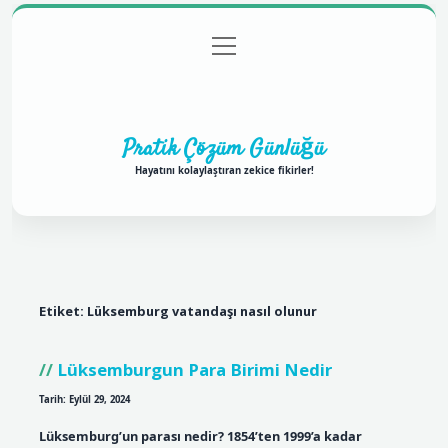
menüyü
Anasayfa
Gizlilik Politikası
Yasal Uyarı
aç
Hakkımızda
Pratik Çözüm Günlüğü
Hayatını kolaylaştıran zekice fikirler!
Etiket:
Lüksemburg vatandaşı nasıl olunur
Lüksemburgun Para Birimi Nedir
Tarih: Eylül 29, 2024
Lüksemburg’un parası nedir? 1854’ten 1999’a kadar