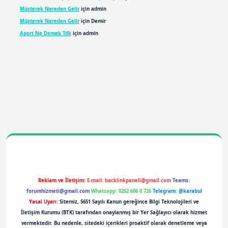
Müşterek Nereden Gelir
için
admin
Müşterek Nereden Gelir
için
Demir
Aport Ne Demek Tdk
için
admin
bil giriş
betexpergiris.casino
betexper giriş
Reklam ve İletişim:
E-mail:
backlinkpaneli@gmail.com
Teams:
forumhizmeti@gmail.com
Whatsapp: 0262 606 0 726
Telegram: @karabul
Yasal Uyarı:
Sitemiz, 5651 Sayılı Kanun gereğince Bilgi Teknolojileri ve
İletişim Kurumu (BTK) tarafından onaylanmış bir Yer Sağlayıcı olarak hizmet
vermektedir. Bu nedenle, sitedeki içerikleri proaktif olarak denetleme veya