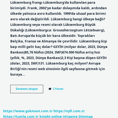
Lüksemburg frangı Lüksemburg’da kullanılan para
birimiydi. Frank, 2002’ye kadar dolaşımda kaldı, ardından
ülkede yalnızca avro kullanıldı. 1999’da ulusal para birimi
avro olarak değiştirildi. Lüksemburg hangi ülkeye bağlı?
Lüksemburg veya resmi olarak Lüksemburg Büyük
Dükalığı (Lüksemburgca: Groussherzogtum Lëtzebuerg),
Batı Avrupa’da küçük bir kara ülkesidir. Toprakları
Belçika, Fransa ve Almanya ile çevrilidir. Lüksemburg kişi
başı milli gelir kaç dolar? GSYİH (milyar dolar, 2023, Dünya
Bankası)85,76 Nüfus (2024, IMF)674.000 Nüfus artış hızı
(yıllık, %, 2023, Dünya Bankası)2,3 Kişi başına düşen GSYİH
(dolar, 2023, IMF)131. Lüksemburg kaç milyon? Avrupa
Birliği’nin resmi web sitesinin ilgili sayfasına gitmek için
buraya…
Lüksemburgun
Devamını okuyun
2 Yorum
Para
Birimi
Nedir
https://www.gokmavi.com.tr
https://vyfi.com.tr
https://tumla.com.tr
knight online
nttgame
Sitemap