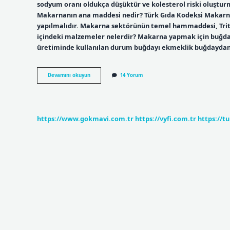
sodyum oranı oldukça düşüktür ve kolesterol riski oluştu
Makarnanın ana maddesi nedir? Türk Gıda Kodeksi Makarna 
yapılmalıdır. Makarna sektörünün temel hammaddesi, Tri
içindeki malzemeler nelerdir? Makarna yapmak için buğday ir
üretiminde kullanılan durum buğdayı ekmeklik buğdaydan 
Makarnanın
Devamını okuyun
14 Yorum
Içinde
Ne
Vardır
https://www.gokmavi.com.tr
https://vyfi.com.tr
https://t