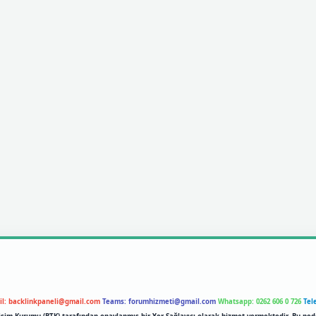
il:
backlinkpaneli@gmail.com
Teams:
forumhizmeti@gmail.com
Whatsapp: 0262 606 0 726
Tel