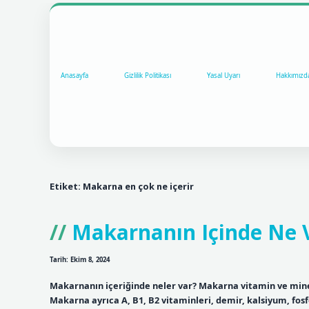
Anasayfa
Gizlilik Politikası
Yasal Uyarı
Hakkımızd
Etiket:
Makarna en çok ne içerir
Makarnanın Içinde Ne 
Tarih: Ekim 8, 2024
Makarnanın içeriğinde neler var? Makarna vitamin ve miner
Makarna ayrıca A, B1, B2 vitaminleri, demir, kalsiyum, fos