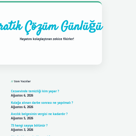
ratik Çözüm Günlüğü
Hayatını kolaylaştıran zekice fikirler!
Sidebar
ilbet mobil giriş
betexpergi
Son Yazılar
Cezaevinde temizliği kim yapar ?
Ağustos 6, 2026
Kulağa alınan darbe sonrası ne yapılmalı ?
Ağustos 6, 2026
Avcılık belgesinin vergisi ne kadardır ?
Ağustos 5, 2026
73 hangi sayıya bölünür ?
Ağustos 3, 2026