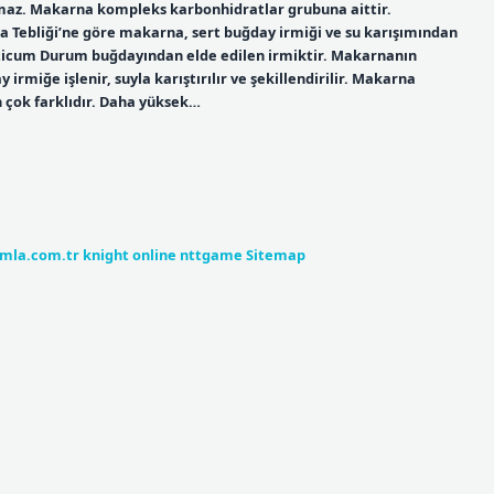
rmaz. Makarna kompleks karbonhidratlar grubuna aittir.
Tebliği’ne göre makarna, sert buğday irmiği ve su karışımından
ticum Durum buğdayından elde edilen irmiktir. Makarnanın
miğe işlenir, suyla karıştırılır ve şekillendirilir. Makarna
çok farklıdır. Daha yüksek…
umla.com.tr
knight online
nttgame
Sitemap