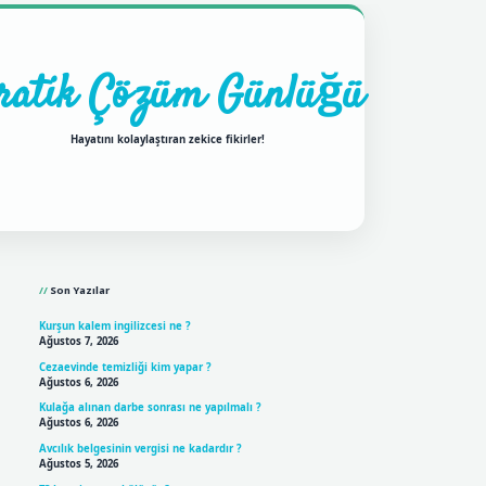
ratik Çözüm Günlüğü
Hayatını kolaylaştıran zekice fikirler!
Sidebar
ilbet mobil giriş
betexpergiri
Son Yazılar
Kurşun kalem ingilizcesi ne ?
Ağustos 7, 2026
Cezaevinde temizliği kim yapar ?
Ağustos 6, 2026
Kulağa alınan darbe sonrası ne yapılmalı ?
Ağustos 6, 2026
Avcılık belgesinin vergisi ne kadardır ?
Ağustos 5, 2026