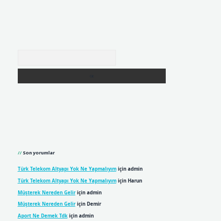
Arama
Son yorumlar
Türk Telekom Altyapı Yok Ne Yapmalıyım
için
admin
Türk Telekom Altyapı Yok Ne Yapmalıyım
için
Harun
Müşterek Nereden Gelir
için
admin
Müşterek Nereden Gelir
için
Demir
Aport Ne Demek Tdk
için
admin