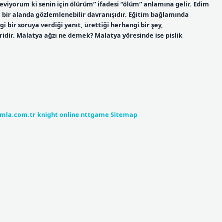
seviyorum ki senin için ölürüm” ifadesi “ölüm” anlamına gelir. Edim
 bir alanda gözlemlenebilir davranışıdır. Eğitim bağlamında
i bir soruya verdiği yanıt, ürettiği herhangi bir şey,
idir. Malatya ağzı ne demek? Malatya yöresinde ise pislik
umla.com.tr
knight online
nttgame
Sitemap