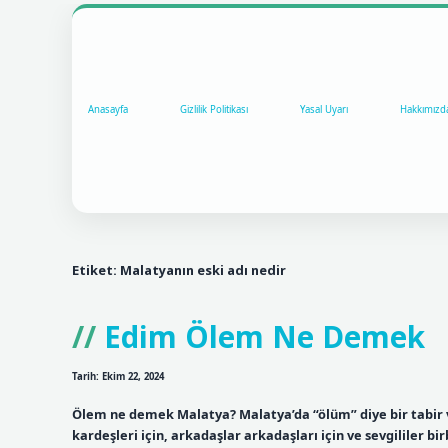
Anasayfa
Gizlilik Politikası
Yasal Uyarı
Hakkımızd
Etiket:
Malatyanın eski adı nedir
Edim Ölem Ne Demek
Tarih: Ekim 22, 2024
Ölem ne demek Malatya? Malatya’da “ölüm” diye bir tabir va
kardeşleri için, arkadaşlar arkadaşları için ve sevgililer bi