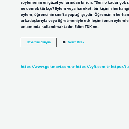
söylemenin en güzel yollarından biridir. “Seni o kadar çok 
ne demek türkçe? Eylem veya hareket, bir kişinin herhangi
eylem, öğrencinin sınıfta yaptığı şeydir. Öğrencinin herhang
arkadaşlarıyla veya öğretmeniyle etkileşimi onun eylemler
anlamında kullanılmaktadır. Edim TDK ne…
Edim
Devamını okuyun
Yorum Bırak
Ölem
Ne
Demek
https://www.gokmavi.com.tr
https://vyfi.com.tr
https://t