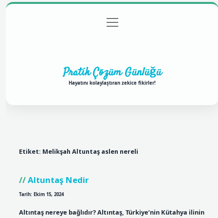
menüyü
Anasayfa
Gizlilik Politikası
Yasal Uyarı
aç
Hakkımızda
Pratik Çözüm Günlüğü
Hayatını kolaylaştıran zekice fikirler!
Etiket:
Melikşah Altuntaş aslen nereli
Altuntaş Nedir
Tarih: Ekim 15, 2024
Altıntaş nereye bağlıdır? Altıntaş, Türkiye’nin Kütahya ilinin