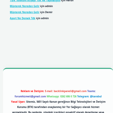
Türk Telekom Altyapı Yok Ne Yapmalıyım
için
Harun
Müşterek Nereden Gelir
için
admin
Müşterek Nereden Gelir
için
Demir
Aport Ne Demek Tdk
için
admin
bil giriş
betexpergiris.casino
betexper giriş
Reklam ve İletişim:
E-mail:
backlinkpaneli@gmail.com
Teams:
forumhizmeti@gmail.com
Whatsapp: 0262 606 0 726
Telegram: @karabul
Yasal Uyarı:
Sitemiz, 5651 Sayılı Kanun gereğince Bilgi Teknolojileri ve İletişim
Kurumu (BTK) tarafından onaylanmış bir Yer Sağlayıcı olarak hizmet
vermektedir. Bu nedenle, sitedeki içerikleri proaktif olarak denetleme veya