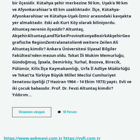
bir ilçesidir. Kütahya şehir merkezine 50 km, Uşak’a 90 km
ve Afyonkarahisar’a 65 km uzaklıktadır. İlçe, Kütahya-
Afyonkarahisar ve Kütahya-Uşak-İzmir arasındaki kavşakta
yer almaktadır. Eski adı Kurt Köy olarak biliniyordu.
Altuntaş nerenin ilçesidir? Altuntaş,
AkşehirAltuntaşLandTürkeiProvinzKonyaBezirkAkşehirGeo
grafische RegionZentralanatolien6 weitere Zeilen Ali
Altuntaş kimdir? Ankara Üniversitesi Siyasal Bilgiler
Fakültesi’nden mezun oldu. Tokat İli Mukim Memurluğu,
Gündoğmuş, İpsala, Demirköy, Turhal, Bozova, Birecik,
Pülümür, Kilis İlçe Kaymakamlığı, Urfa İl Adliye Müdürlüğü
ve Tokat’ta Türkiye Büyük Millet Meclisi Cumhuriyet
Senatosu üyeliği (7 Haziran 1964 – 14 Ekim 1973) yaptı. Evli ve
iki çocuk babasıdır. Prof. Dr. Fevzi Altuntaş kimdir?
Yıldırım…
Altuntaş
Devamını okuyun
10 Yorum
Nedir
https://www.gokmavi.com.tr
https://vyfi.com.tr