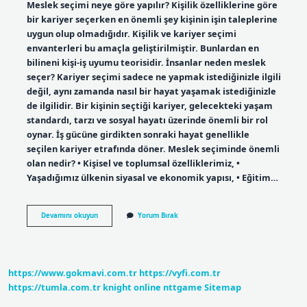
Meslek seçimi neye göre yapılır? Kişilik özelliklerine göre
bir kariyer seçerken en önemli şey kişinin işin taleplerine
uygun olup olmadığıdır. Kişilik ve kariyer seçimi
envanterleri bu amaçla geliştirilmiştir. Bunlardan en
bilineni kişi-iş uyumu teorisidir. İnsanlar neden meslek
seçer? Kariyer seçimi sadece ne yapmak istediğinizle ilgili
değil, aynı zamanda nasıl bir hayat yaşamak istediğinizle
de ilgilidir. Bir kişinin seçtiği kariyer, gelecekteki yaşam
standardı, tarzı ve sosyal hayatı üzerinde önemli bir rol
oynar. İş gücüne girdikten sonraki hayat genellikle
seçilen kariyer etrafında döner. Meslek seçiminde önemli
olan nedir? • Kişisel ve toplumsal özelliklerimiz, •
Yaşadığımız ülkenin siyasal ve ekonomik yapısı, • Eğitim…
İNsanlar
Devamını okuyun
Yorum Bırak
Neye
Göre
Meslek
Seçer
https://www.gokmavi.com.tr
https://vyfi.com.tr
https://tumla.com.tr
knight online
nttgame
Sitemap