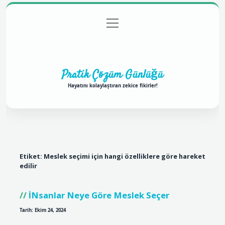
menüyü
Anasayfa
Gizlilik Politikası
Yasal Uyarı
aç
Hakkımızda
Pratik Çözüm Günlüğü
Hayatını kolaylaştıran zekice fikirler!
Etiket:
Meslek seçimi için hangi özelliklere göre hareket
edilir
İNsanlar Neye Göre Meslek Seçer
Tarih: Ekim 24, 2024