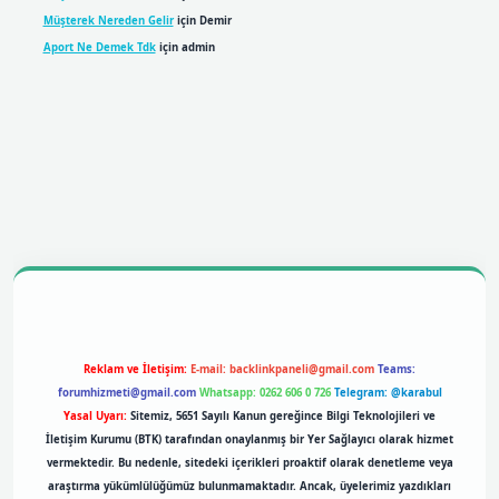
Müşterek Nereden Gelir
için
Demir
Aport Ne Demek Tdk
için
admin
bil giriş
betexpergiris.casino
betexper giriş
Reklam ve İletişim:
E-mail:
backlinkpaneli@gmail.com
Teams:
forumhizmeti@gmail.com
Whatsapp: 0262 606 0 726
Telegram: @karabul
Yasal Uyarı:
Sitemiz, 5651 Sayılı Kanun gereğince Bilgi Teknolojileri ve
İletişim Kurumu (BTK) tarafından onaylanmış bir Yer Sağlayıcı olarak hizmet
vermektedir. Bu nedenle, sitedeki içerikleri proaktif olarak denetleme veya
araştırma yükümlülüğümüz bulunmamaktadır. Ancak, üyelerimiz yazdıkları