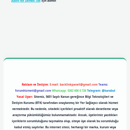
Aport Ne Demek Tdk
için
admin
bil giriş
betexpergiris.casino
betexper giriş
Reklam ve İletişim:
E-mail:
backlinkpaneli@gmail.com
Teams:
forumhizmeti@gmail.com
Whatsapp: 0262 606 0 726
Telegram: @karabul
Yasal Uyarı:
Sitemiz, 5651 Sayılı Kanun gereğince Bilgi Teknolojileri ve
İletişim Kurumu (BTK) tarafından onaylanmış bir Yer Sağlayıcı olarak hizmet
vermektedir. Bu nedenle, sitedeki içerikleri proaktif olarak denetleme veya
araştırma yükümlülüğümüz bulunmamaktadır. Ancak, üyelerimiz yazdıkları
içeriklerin sorumluluğunu taşımakta olup, siteye üye olarak bu sorumluluğu
kabul etmiş sayılırlar. Bu internet sitesi, herhangi bir marka, kurum veya