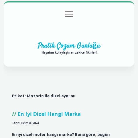
menüyü
Anasayfa
Gizlilik Politikası
Yasal Uyarı
aç
Hakkımızda
Pratik Çözüm Günlüğü
Hayatını kolaylaştıran zekice fikirler!
Etiket:
Motorin ile dizel aynı mı
En Iyi Dizel Hangi Marka
Tarih: Ekim 8, 2024
En iyi dizel motor hangi marka? Bana göre, bugün