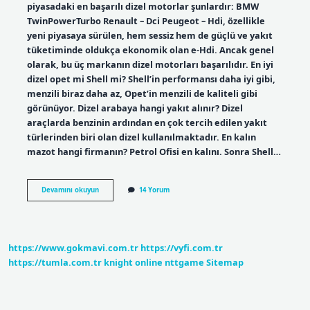
piyasadaki en başarılı dizel motorlar şunlardır: BMW
TwinPowerTurbo Renault – Dci Peugeot – Hdi, özellikle
yeni piyasaya sürülen, hem sessiz hem de güçlü ve yakıt
tüketiminde oldukça ekonomik olan e-Hdi. Ancak genel
olarak, bu üç markanın dizel motorları başarılıdır. En iyi
dizel opet mi Shell mi? Shell’in performansı daha iyi gibi,
menzili biraz daha az, Opet’in menzili de kaliteli gibi
görünüyor. Dizel arabaya hangi yakıt alınır? Dizel
araçlarda benzinin ardından en çok tercih edilen yakıt
türlerinden biri olan dizel kullanılmaktadır. En kalın
mazot hangi firmanın? Petrol Ofisi en kalını. Sonra Shell…
En
Devamını okuyun
14 Yorum
Iyi
Dizel
Hangi
Marka
https://www.gokmavi.com.tr
https://vyfi.com.tr
https://tumla.com.tr
knight online
nttgame
Sitemap