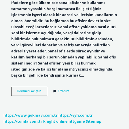
ifadelere göre ülkemizde sanal ofisler ve kullanımı
tamamen yasaldır. Vergi numarası ile işlettiğiniz
işletmenin işyeri olarak bir adresi ve iletişim kanallarının
olması önemlidir. Bu bağlamda bu ofisler devletin size
ulaşabileceği aracılardır. Sanal ofiste yoklama nasıl olur?
Yeni bir işletme açıldığında, vergi dairesine gidip
bildirimde bulunulması gerekir. Bu bildirimin ardından,
vergi görevlileri denetim ve teftiş amacıyla belirtilen
adresi ziyaret eder. Sanal ofislerde süreç aynıdır ve
katılım herhangi bir sorun olmadan yapılabilir. Sanal ofis
sistemi nedir? Sanal ofisler, yeni bir iş kurmak
istediğinizde ve kalıcı bir alana ihtiyacınız olmadığında,
başka bir şehirde kendi işinizi kurmak…
Mükellef
Devamını okuyun
8 Yorum
Sanal
Ofis
Nedir
https://www.gokmavi.com.tr
https://vyfi.com.tr
https://tumla.com.tr
knight online
nttgame
Sitemap