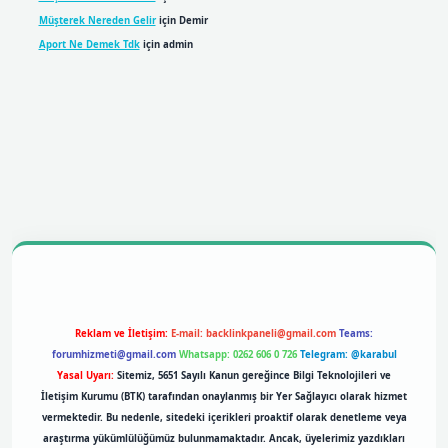
Müşterek Nereden Gelir
için
Demir
Aport Ne Demek Tdk
için
admin
bil giriş
betexpergiris.casino
betexper giriş
Reklam ve İletişim:
E-mail:
backlinkpaneli@gmail.com
Teams:
forumhizmeti@gmail.com
Whatsapp: 0262 606 0 726
Telegram: @karabul
Yasal Uyarı:
Sitemiz, 5651 Sayılı Kanun gereğince Bilgi Teknolojileri ve
İletişim Kurumu (BTK) tarafından onaylanmış bir Yer Sağlayıcı olarak hizmet
vermektedir. Bu nedenle, sitedeki içerikleri proaktif olarak denetleme veya
araştırma yükümlülüğümüz bulunmamaktadır. Ancak, üyelerimiz yazdıkları