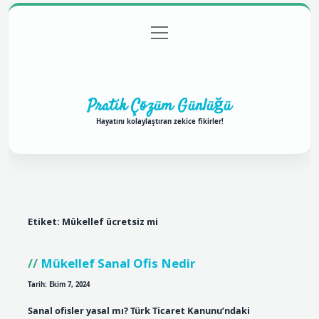
menüyü
Anasayfa
Gizlilik Politikası
Yasal Uyarı
aç
Hakkımızda
Pratik Çözüm Günlüğü
Hayatını kolaylaştıran zekice fikirler!
Etiket:
Mükellef ücretsiz mi
Mükellef Sanal Ofis Nedir
Tarih: Ekim 7, 2024
Sanal ofisler yasal mı? Türk Ticaret Kanunu’ndaki