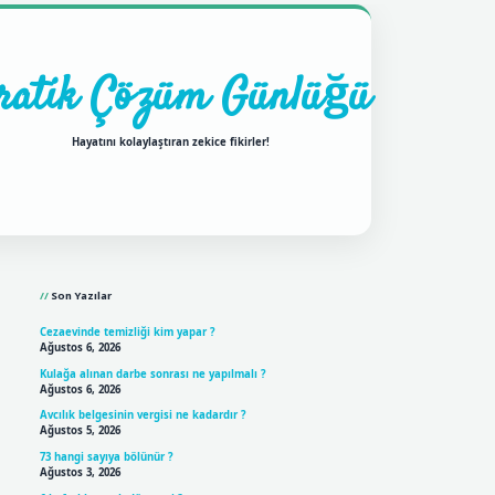
ratik Çözüm Günlüğü
Hayatını kolaylaştıran zekice fikirler!
Sidebar
ilbet mobil giriş
betexpergi
Son Yazılar
Cezaevinde temizliği kim yapar ?
Ağustos 6, 2026
Kulağa alınan darbe sonrası ne yapılmalı ?
Ağustos 6, 2026
Avcılık belgesinin vergisi ne kadardır ?
Ağustos 5, 2026
73 hangi sayıya bölünür ?
Ağustos 3, 2026