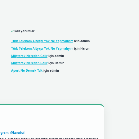
Son yorumlar
Türk Telekom Altyapı Yok Ne Yapmalıyım
için
admin
Türk Telekom Altyapı Yok Ne Yapmalıyım
için
Harun
Müşterek Nereden Gelir
için
admin
Müşterek Nereden Gelir
için
Demir
Aport Ne Demek Tdk
için
admin
egram: @karabul