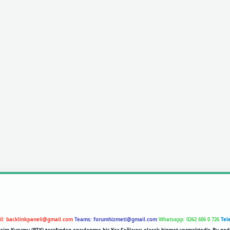
il:
backlinkpaneli@gmail.com
Teams:
forumhizmeti@gmail.com
Whatsapp: 0262 606 0 726
Tel