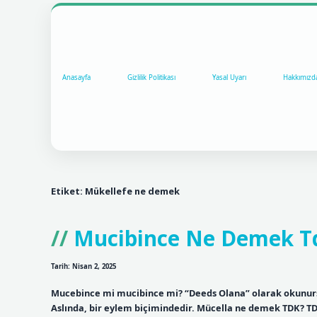
Anasayfa
Gizlilik Politikası
Yasal Uyarı
Hakkımızd
Etiket:
Mükellefe ne demek
Mucibince Ne Demek T
Tarih: Nisan 2, 2025
Mucebince mi mucibince mi? “Deeds Olana” olarak okunursa, 
Aslında, bir eylem biçimindedir. Mücella ne demek TDK? TD