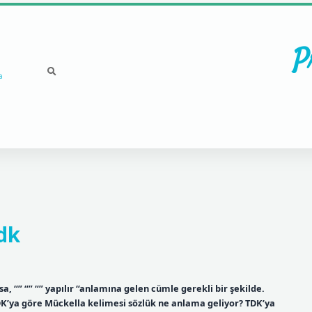
P
a
dk
“” “” “” yapılır “anlamına gelen cümle gerekli bir şekilde.
K’ya göre Mückella kelimesi sözlük ne anlama geliyor? TDK’ya