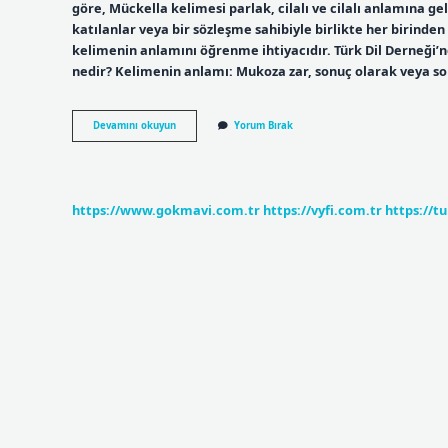
göre, Mückella kelimesi parlak, cilalı ve cilalı anlamına 
katılanlar veya bir sözleşme sahibiyle birlikte her birind
kelimenin anlamını öğrenme ihtiyacıdır. Türk Dil Derneği’
nedir? Kelimenin anlamı: Mukoza zar, sonuç olarak veya so
Mucibince
Devamını okuyun
Yorum Bırak
Ne
Demek
Tdk
https://www.gokmavi.com.tr
https://vyfi.com.tr
https://t