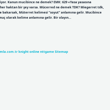
geliyor. Kanun mucibince ne demek? EMK: 629 «Yasa yasasına
en her haktan bir şey varsa. Mücerred ne demek TDK? Miegerret tdk,
ne bakarsak, Müterret kelimesi “soyut” anlamına gelir. Mucibince
nuç olarak kelime anlamına gelir. Bir olayın…
umla.com.tr
knight online
nttgame
Sitemap