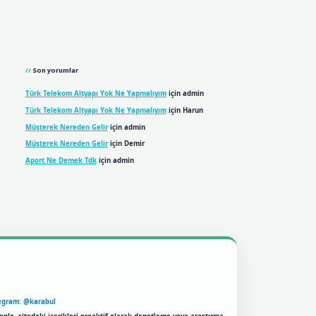
Son yorumlar
Türk Telekom Altyapı Yok Ne Yapmalıyım
için
admin
Türk Telekom Altyapı Yok Ne Yapmalıyım
için
Harun
Müşterek Nereden Gelir
için
admin
Müşterek Nereden Gelir
için
Demir
Aport Ne Demek Tdk
için
admin
egram: @karabul