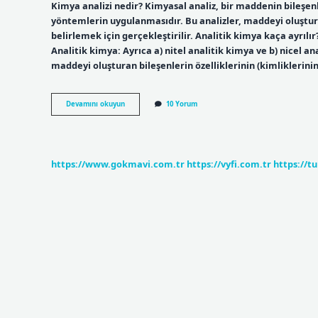
Kimya analizi nedir? Kimyasal analiz, bir maddenin bileşenle
yöntemlerin uygulanmasıdır. Bu analizler, maddeyi oluştura
belirlemek için gerçekleştirilir. Analitik kimya kaça ayrılır
Analitik kimya: Ayrıca a) nitel analitik kimya ve b) nicel an
maddeyi oluşturan bileşenlerin özelliklerinin (kimliklerinin
Kimyasal
Devamını okuyun
10 Yorum
Analiz
Kaça
Ayrılır
https://www.gokmavi.com.tr
https://vyfi.com.tr
https://t