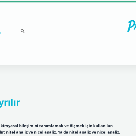
P
a
rılır
n kimyasal bileşimini tanımlamak ve ölçmek için kullanılan
: nitel analiz ve nicel analiz. Ya da nitel analiz ve nicel analiz.