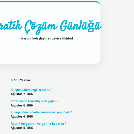
ratik Çözüm Günlüğü
Hayatını kolaylaştıran zekice fikirler!
Sidebar
ilbet mobil giriş
betexpergi
Son Yazılar
Kurşun kalem ingilizcesi ne ?
Ağustos 7, 2026
Cezaevinde temizliği kim yapar ?
Ağustos 6, 2026
Kulağa alınan darbe sonrası ne yapılmalı ?
Ağustos 6, 2026
Avcılık belgesinin vergisi ne kadardır ?
Ağustos 5, 2026