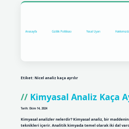
Anasayfa
Gizlilik Politikası
Yasal Uyarı
Hakkımızd
Etiket:
Nicel analiz kaça ayrılır
Kimyasal Analiz Kaça Ay
Tarih: Ekim 14, 2024
Kimyasal analizler nelerdir? Kimyasal analiz, bir maddeni
teknikleri içerir. Analitik kimyada temel olarak iki dal vardır