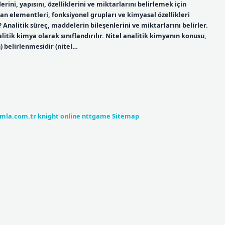
rini, yapısını, özelliklerini ve miktarlarını belirlemek için
n elementleri, fonksiyonel grupları ve kimyasal özellikleri
? Analitik süreç, maddelerin bileşenlerini ve miktarlarını belirler.
alitik kimya olarak sınıflandırılır. Nitel analitik kimyanın konusu,
) belirlenmesidir (nitel…
umla.com.tr
knight online
nttgame
Sitemap