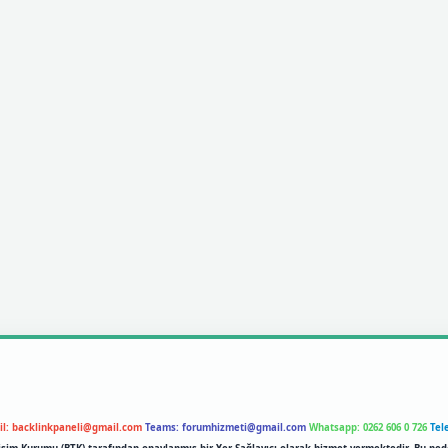
il:
backlinkpaneli@gmail.com
Teams:
forumhizmeti@gmail.com
Whatsapp: 0262 606 0 726
Tel