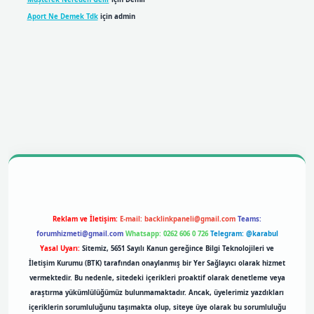
Aport Ne Demek Tdk
için
admin
bil giriş
betexpergiris.casino
betexper giriş
Reklam ve İletişim:
E-mail:
backlinkpaneli@gmail.com
Teams:
forumhizmeti@gmail.com
Whatsapp: 0262 606 0 726
Telegram: @karabul
Yasal Uyarı:
Sitemiz, 5651 Sayılı Kanun gereğince Bilgi Teknolojileri ve
İletişim Kurumu (BTK) tarafından onaylanmış bir Yer Sağlayıcı olarak hizmet
vermektedir. Bu nedenle, sitedeki içerikleri proaktif olarak denetleme veya
araştırma yükümlülüğümüz bulunmamaktadır. Ancak, üyelerimiz yazdıkları
içeriklerin sorumluluğunu taşımakta olup, siteye üye olarak bu sorumluluğu