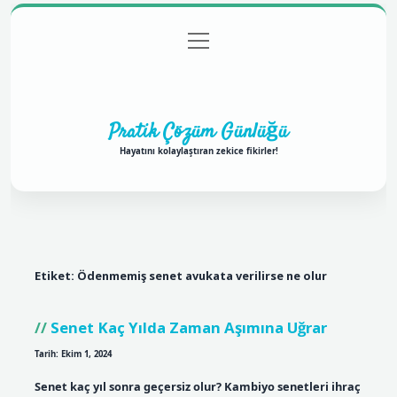
menüyü
Anasayfa
Gizlilik Politikası
Yasal Uyarı
aç
Hakkımızda
Pratik Çözüm Günlüğü
Hayatını kolaylaştıran zekice fikirler!
Etiket:
Ödenmemiş senet avukata verilirse ne olur
Senet Kaç Yılda Zaman Aşımına Uğrar
Tarih: Ekim 1, 2024
Senet kaç yıl sonra geçersiz olur? Kambiyo senetleri ihraç