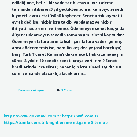
edildiğinde, belirli bir vade tarihi esas alınır. Ödeme
tarihinden itibaren 3 yıl geçtikten sonra, kambiyo senedi
kıymetli evrak statüsünü kaybeder. Senet artık kıymetli
evrak değilse, hiçbir icra takibi yapılamaz ve hiçbir
ihtiyati haciz emri verilemez. Ödenmeyen senet kaç yılda
düşer? Ödenmeyen senedin zamanaşımı süresi kaç yıldır?
Ödenmeyen faturaların tahsili için; fatura vadesi gelmiş
ancak ödenmemiş ise, hamilin keşideciye (asıl borçluya)
karşı Türk Ticaret Kanunu’ndaki alacak hakkı zamanaşımı
süresi 3 yıldır. 10 senelik senet icraya verilir mi? Senet
kredilerinde icra süresi; Senet için icra süresi 3 yıldır. Bu
süre içerisinde alacaklı, alacaklarını…
Senet
Devamını okuyun
2 Yorum
Kaç
Yılda
Zaman
Aşımına
Uğrar
https://www.gokmavi.com.tr
https://vyfi.com.tr
https://tumla.com.tr
knight online
nttgame
Sitemap