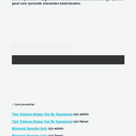
yasal süre içerisinde sitemizden kaldırılacaktır.
Arama
Son yorumlar
Türk Telekom Altyapı Yok Ne Yapmalıyım
için
admin
Türk Telekom Altyapı Yok Ne Yapmalıyım
için
Harun
Müşterek Nereden Gelir
için
admin
Müşterek Nereden Gelir
için
Demir