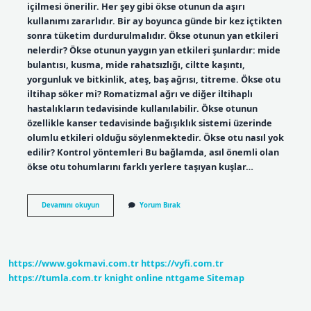
içilmesi önerilir. Her şey gibi ökse otunun da aşırı
kullanımı zararlıdır. Bir ay boyunca günde bir kez içtikten
sonra tüketim durdurulmalıdır. Ökse otunun yan etkileri
nelerdir? Ökse otunun yaygın yan etkileri şunlardır: mide
bulantısı, kusma, mide rahatsızlığı, ciltte kaşıntı,
yorgunluk ve bitkinlik, ateş, baş ağrısı, titreme. Ökse otu
iltihap söker mi? Romatizmal ağrı ve diğer iltihaplı
hastalıkların tedavisinde kullanılabilir. Ökse otunun
özellikle kanser tedavisinde bağışıklık sistemi üzerinde
olumlu etkileri olduğu söylenmektedir. Ökse otu nasıl yok
edilir? Kontrol yöntemleri Bu bağlamda, asıl önemli olan
ökse otu tohumlarını farklı yerlere taşıyan kuşlar…
Ökse
Devamını okuyun
Yorum Bırak
Otu
Ne
Kadar
Süre
Kullanılır
https://www.gokmavi.com.tr
https://vyfi.com.tr
https://tumla.com.tr
knight online
nttgame
Sitemap