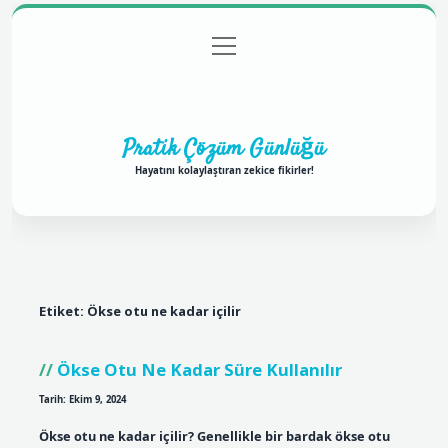
menüyü
Anasayfa
Gizlilik Politikası
Yasal Uyarı
aç
Hakkımızda
Pratik Çözüm Günlüğü
Hayatını kolaylaştıran zekice fikirler!
Etiket:
Ökse otu ne kadar içilir
Ökse Otu Ne Kadar Süre Kullanılır
Tarih: Ekim 9, 2024
Ökse otu ne kadar içilir? Genellikle bir bardak ökse otu