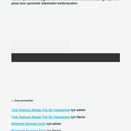
yasal süre içerisinde sitemizden kaldırılacaktır.
Arama
Son yorumlar
Türk Telekom Altyapı Yok Ne Yapmalıyım
için
admin
Türk Telekom Altyapı Yok Ne Yapmalıyım
için
Harun
Müşterek Nereden Gelir
için
admin
Müşterek Nereden Gelir
için
Demir