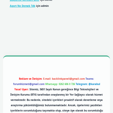
Aport Ne Demek Tdk
için
admin
obil giriş
betexpergiris.casino
betexper giriş
Reklam ve İletişim:
E-mail:
backlinkpaneli@gmail.com
Teams:
forumhizmeti@gmail.com
Whatsapp: 0262 606 0 726
Telegram: @karabul
Yasal Uyarı:
Sitemiz, 5651 Sayılı Kanun gereğince Bilgi Teknolojileri ve
İletişim Kurumu (BTK) tarafından onaylanmış bir Yer Sağlayıcı olarak hizmet
vermektedir. Bu nedenle, sitedeki içerikleri proaktif olarak denetleme veya
araştırma yükümlülüğümüz bulunmamaktadır. Ancak, üyelerimiz yazdıkları
içeriklerin sorumluluğunu taşımakta olup, siteye üye olarak bu sorumluluğu