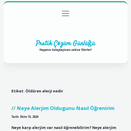
menüyü
Anasayfa
Gizlilik Politikası
Yasal Uyarı
aç
Hakkımızda
Pratik Çözüm Günlüğü
Hayatını kolaylaştıran zekice fikirler!
Etiket:
Öldüren alerji nedir
Neye Alerjim Oldugunu Nasıl Öğrenirim
Tarih: Ekim 15, 2024
Neye karşı alerjim var nasıl öğrenebilirim? Neye alerjim