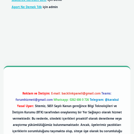
Aport Ne Demek Tdk
için
admin
obil giriş
betexpergiris.casino
betexper giriş
Reklam ve İletişim:
E-mail:
backlinkpaneli@gmail.com
Teams:
forumhizmeti@gmail.com
Whatsapp: 0262 606 0 726
Telegram: @karabul
Yasal Uyarı:
Sitemiz, 5651 Sayılı Kanun gereğince Bilgi Teknolojileri ve
İletişim Kurumu (BTK) tarafından onaylanmış bir Yer Sağlayıcı olarak hizmet
vermektedir. Bu nedenle, sitedeki içerikleri proaktif olarak denetleme veya
araştırma yükümlülüğümüz bulunmamaktadır. Ancak, üyelerimiz yazdıkları
içeriklerin sorumluluğunu taşımakta olup, siteye üye olarak bu sorumluluğu