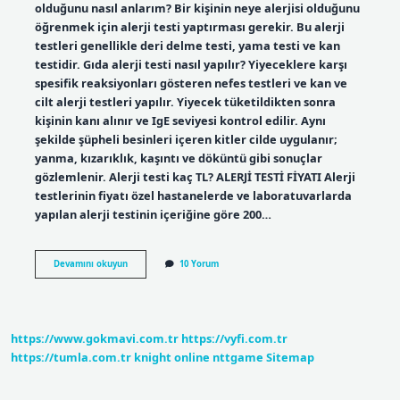
olduğunu nasıl anlarım? Bir kişinin neye alerjisi olduğunu
öğrenmek için alerji testi yaptırması gerekir. Bu alerji
testleri genellikle deri delme testi, yama testi ve kan
testidir. Gıda alerji testi nasıl yapılır? Yiyeceklere karşı
spesifik reaksiyonları gösteren nefes testleri ve kan ve
cilt alerji testleri yapılır. Yiyecek tüketildikten sonra
kişinin kanı alınır ve IgE seviyesi kontrol edilir. Aynı
şekilde şüpheli besinleri içeren kitler cilde uygulanır;
yanma, kızarıklık, kaşıntı ve döküntü gibi sonuçlar
gözlemlenir. Alerji testi kaç TL? ALERJİ TESTİ FİYATI Alerji
testlerinin fiyatı özel hastanelerde ve laboratuvarlarda
yapılan alerji testinin içeriğine göre 200…
Neye
Devamını okuyun
10 Yorum
Alerjim
Oldugunu
Nasıl
Öğrenirim
https://www.gokmavi.com.tr
https://vyfi.com.tr
https://tumla.com.tr
knight online
nttgame
Sitemap