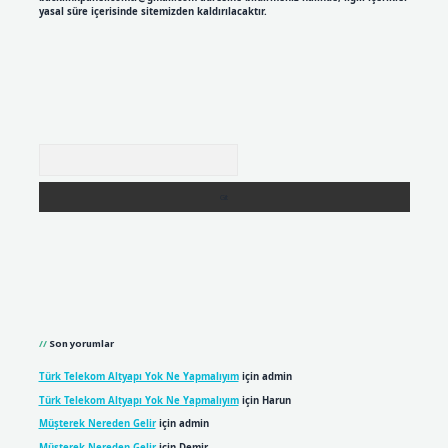
yasal süre içerisinde sitemizden kaldırılacaktır.
Arama
Son yorumlar
Türk Telekom Altyapı Yok Ne Yapmalıyım
için
admin
Türk Telekom Altyapı Yok Ne Yapmalıyım
için
Harun
Müşterek Nereden Gelir
için
admin
Müşterek Nereden Gelir
için
Demir