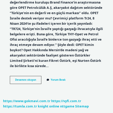
değerlendirme kuruluşu Brand Finance’in araştırmasına
göre OPET Petrolcülük A.Ş, akaryakıt dağıtım sektöründe
“Türkiye’nin en değerli ve en güçlü markası” oldu. OPET
İsraile destek veriyor mu? Çevrimiçi platform Tr24, 8
Nisan 2024’te şu ifadeleri içeren bir içerik yayınladı:
“TR724, Türkiye’nin İsrail’e yaptığı gazyağı ihracatıyla ilgili
belgelere erişti. Buna göre, Türkiye THY-Opet ve Petrol
Ofisi aracılığıyla İsrail’e binlerce ton gazyağı ihraç etti ve
ihraç etmeye devam ediyor.” Şöyle dedi: OPET kimin
boykot? Opet Hakkında Mersin’de madeni yağ ve
akaryakıt sektöründe faaliyet gösteren Öztürkler
Limited Şirketi’ni kuran Fikret Öztürk, eşi Nurten Öztürk
ile birlikte kısa sürede…
Opet
Devamını okuyun
Yorum Bırak
Israil
Malı
Mı
https://www.gokmavi.com.tr
https://vyfi.com.tr
https://tumla.com.tr
knight online
nttgame
Sitemap