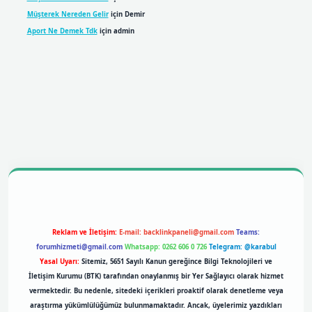
Müşterek Nereden Gelir
için
Demir
Aport Ne Demek Tdk
için
admin
obil giriş
betexpergiris.casino
betexper giriş
Reklam ve İletişim:
E-mail:
backlinkpaneli@gmail.com
Teams:
forumhizmeti@gmail.com
Whatsapp: 0262 606 0 726
Telegram: @karabul
Yasal Uyarı:
Sitemiz, 5651 Sayılı Kanun gereğince Bilgi Teknolojileri ve
İletişim Kurumu (BTK) tarafından onaylanmış bir Yer Sağlayıcı olarak hizmet
vermektedir. Bu nedenle, sitedeki içerikleri proaktif olarak denetleme veya
araştırma yükümlülüğümüz bulunmamaktadır. Ancak, üyelerimiz yazdıkları