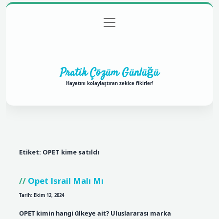
menüyü
Anasayfa
Gizlilik Politikası
Yasal Uyarı
aç
Hakkımızda
Pratik Çözüm Günlüğü
Hayatını kolaylaştıran zekice fikirler!
Etiket:
OPET kime satıldı
Opet Israil Malı Mı
Tarih: Ekim 12, 2024
OPET kimin hangi ülkeye ait? Uluslararası marka