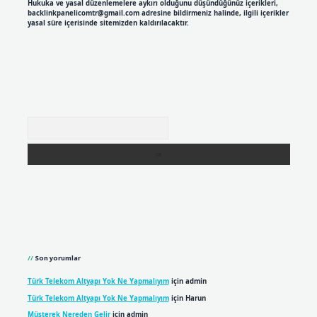
Hukuka ve yasal düzenlemelere aykırı olduğunu düşündüğünüz içerikleri,
backlinkpanelicomtr@gmail.com
adresine bildirmeniz halinde, ilgili içerikler
yasal süre içerisinde sitemizden kaldırılacaktır.
Arama
Son yorumlar
Türk Telekom Altyapı Yok Ne Yapmalıyım
için
admin
Türk Telekom Altyapı Yok Ne Yapmalıyım
için
Harun
Müşterek Nereden Gelir
için
admin