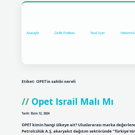
Anasayfa
Gizlilik Politikası
Yasal Uyarı
Hakkımızd
Etiket:
OPETin sahibi nereli
Opet Israil Malı Mı
Tarih: Ekim 12, 2024
OPET kimin hangi ülkeye ait? Uluslararası marka değerlen
Petrolcülük A.Ş, akaryakıt dağıtım sektöründe “Türkiye’nin