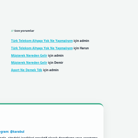
Son yorumlar
Türk Telekom Altyapı Yok Ne Yapmalıyım
için
admin
Türk Telekom Altyapı Yok Ne Yapmalıyım
için
Harun
Müşterek Nereden Gelir
için
admin
Müşterek Nereden Gelir
için
Demir
Aport Ne Demek Tdk
için
admin
egram: @karabul