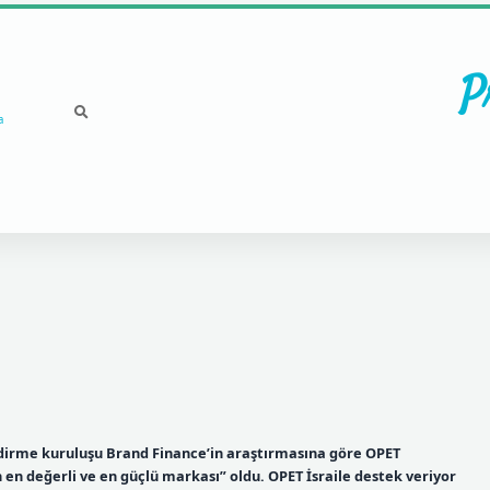
P
a
dirme kuruluşu Brand Finance’in araştırmasına göre OPET
 en değerli ve en güçlü markası” oldu. OPET İsraile destek veriyor