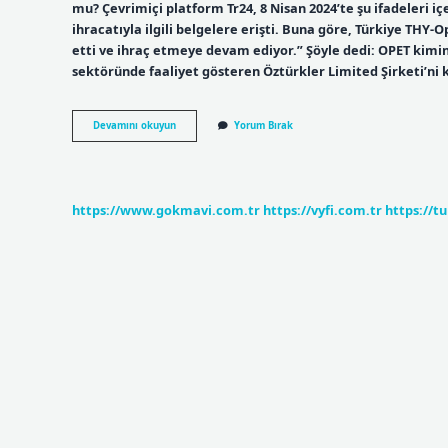
mu? Çevrimiçi platform Tr24, 8 Nisan 2024’te şu ifadeleri içe
ihracatıyla ilgili belgelere erişti. Buna göre, Türkiye THY-Op
etti ve ihraç etmeye devam ediyor.” Şöyle dedi: OPET kim
sektöründe faaliyet gösteren Öztürkler Limited Şirketi’ni k
Opet
Devamını okuyun
Yorum Bırak
Israil
Malı
Mı
https://www.gokmavi.com.tr
https://vyfi.com.tr
https://t