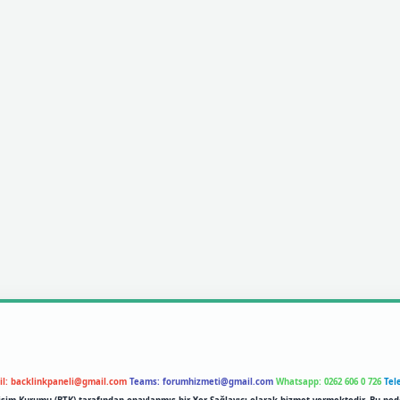
il:
backlinkpaneli@gmail.com
Teams:
forumhizmeti@gmail.com
Whatsapp: 0262 606 0 726
Tel