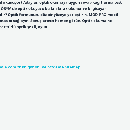
sıl okunuyor? Adaylar, optik okumaya uygun cevap kağıtlarına test
rı ÖSYM’de optik okuyucu kullanılarak okunur ve bilgisayar
lır? Optik formunuzu düz bir yüzeye yerleştirin. MOD-PRO mobil
asını sağlayın. Sonuçlarınızı hemen görün. Optik okuma ne
er türlü optik şekli, oyun…
umla.com.tr
knight online
nttgame
Sitemap