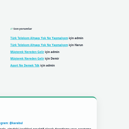
Son yorumlar
Türk Telekom Altyapı Yok Ne Yapmalıyım
için
admin
Türk Telekom Altyapı Yok Ne Yapmalıyım
için
Harun
Müşterek Nereden Gelir
için
admin
Müşterek Nereden Gelir
için
Demir
Aport Ne Demek Tdk
için
admin
egram: @karabul