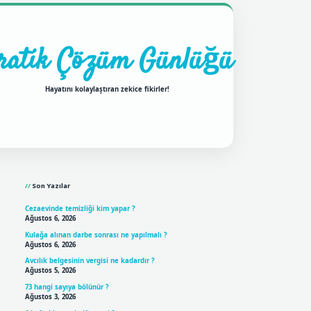
ratik Çözüm Günlüğü
Hayatını kolaylaştıran zekice fikirler!
Sidebar
ilbet mobil giriş
betexpergi
Son Yazılar
Cezaevinde temizliği kim yapar ?
Ağustos 6, 2026
Kulağa alınan darbe sonrası ne yapılmalı ?
Ağustos 6, 2026
Avcılık belgesinin vergisi ne kadardır ?
Ağustos 5, 2026
73 hangi sayıya bölünür ?
Ağustos 3, 2026