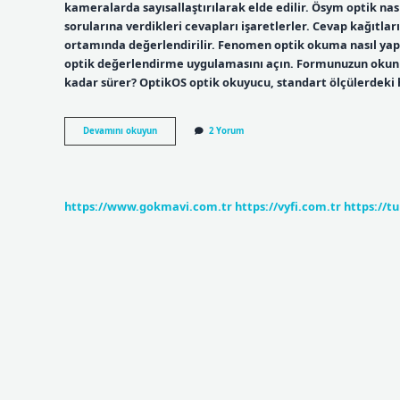
kameralarda sayısallaştırılarak elde edilir. Ösym optik na
sorularına verdikleri cevapları işaretlerler. Cevap kağıtla
ortamında değerlendirilir. Fenomen optik okuma nasıl yapı
optik değerlendirme uygulamasını açın. Formunuzun okunm
kadar sürer? OptikOS optik okuyucu, standart ölçülerdeki h
Optik
Devamını okuyun
2 Yorum
Okuma
Nasıl
Yapılır
https://www.gokmavi.com.tr
https://vyfi.com.tr
https://t