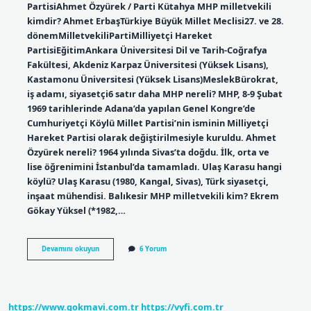
PartisiAhmet Özyürek / Parti Kütahya MHP milletvekili
kimdir? Ahmet ErbaşTürkiye Büyük Millet Meclisi27. ve 28.
dönemMilletvekiliPartiMilliyetçi Hareket
PartisiEğitimAnkara Üniversitesi Dil ve Tarih-Coğrafya
Fakültesi, Akdeniz Karpaz Üniversitesi (Yüksek Lisans),
Kastamonu Üniversitesi (Yüksek Lisans)MeslekBürokrat,
iş adamı, siyasetçi6 satır daha MHP nereli? MHP, 8-9 Şubat
1969 tarihlerinde Adana’da yapılan Genel Kongre’de
Cumhuriyetçi Köylü Millet Partisi’nin isminin Milliyetçi
Hareket Partisi olarak değiştirilmesiyle kuruldu. Ahmet
Özyürek nereli? 1964 yılında Sivas’ta doğdu. İlk, orta ve
lise öğrenimini İstanbul’da tamamladı. Ulaş Karasu hangi
köylü? Ulaş Karasu (1980, Kangal, Sivas), Türk siyasetçi,
inşaat mühendisi. Balıkesir MHP milletvekili kim? Ekrem
Gökay Yüksel (*1982,…
Mhp
Devamını okuyun
6 Yorum
Milletvekili
Ahmet
Özyürek
Nereli
https://www.gokmavi.com.tr
https://vyfi.com.tr