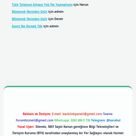
Türk Telekom Altyapı Yok Ne Yapmalıyım
için
Harun
Müşterek Nereden Gelir
için
admin
Müşterek Nereden Gelir
için
Demir
Aport Ne Demek Tdk
için
admin
mobil giriş
betexpergiris.casino
betexper giriş
Reklam ve İletişim:
E-mail:
backlinkpaneli@gmail.com
Teams:
forumhizmeti@gmail.com
Whatsapp: 0262 606 0 726
Telegram: @karabul
Yasal Uyarı:
Sitemiz, 5651 Sayılı Kanun gereğince Bilgi Teknolojileri ve
İletişim Kurumu (BTK) tarafından onaylanmış bir Yer Sağlayıcı olarak hizmet