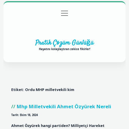
menüyü
Anasayfa
Gizlilik Politikası
Yasal Uyarı
aç
Hakkımızda
Pratik Çözüm Günlüğü
Hayatını kolaylaştıran zekice fikirler!
Etiket:
Ordu MHP milletvekili kim
Mhp Milletvekili Ahmet Özyürek Nereli
Tarih: Ekim 18, 2024
Ahmet Özyürek hangi partiden? Milliyetçi Hareket