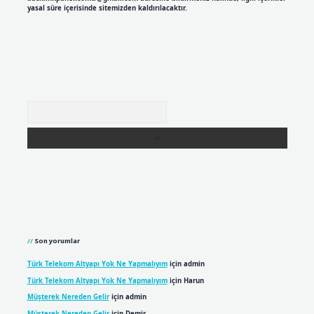
yasal süre içerisinde sitemizden kaldırılacaktır.
Arama
Son yorumlar
Türk Telekom Altyapı Yok Ne Yapmalıyım
için
admin
Türk Telekom Altyapı Yok Ne Yapmalıyım
için
Harun
Müşterek Nereden Gelir
için
admin
Müşterek Nereden Gelir
için
Demir