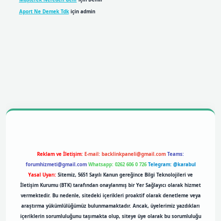
Aport Ne Demek Tdk
için
admin
iris.casino
betexper giriş
Reklam ve İletişim:
E-mail:
backlinkpaneli@gmail.com
Teams:
forumhizmeti@gmail.com
Whatsapp: 0262 606 0 726
Telegram: @karabul
Yasal Uyarı:
Sitemiz, 5651 Sayılı Kanun gereğince Bilgi Teknolojileri ve
İletişim Kurumu (BTK) tarafından onaylanmış bir Yer Sağlayıcı olarak hizmet
vermektedir. Bu nedenle, sitedeki içerikleri proaktif olarak denetleme veya
araştırma yükümlülüğümüz bulunmamaktadır. Ancak, üyelerimiz yazdıkları
içeriklerin sorumluluğunu taşımakta olup, siteye üye olarak bu sorumluluğu