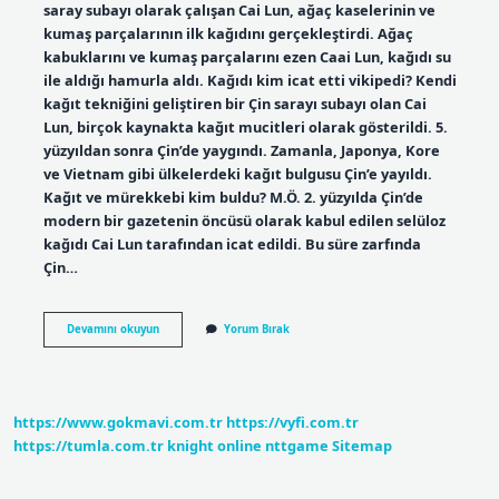
saray subayı olarak çalışan Cai Lun, ağaç kaselerinin ve
kumaş parçalarının ilk kağıdını gerçekleştirdi. Ağaç
kabuklarını ve kumaş parçalarını ezen Caai Lun, kağıdı su
ile aldığı hamurla aldı. Kağıdı kim icat etti vikipedi? Kendi
kağıt tekniğini geliştiren bir Çin sarayı subayı olan Cai
Lun, birçok kaynakta kağıt mucitleri olarak gösterildi. 5.
yüzyıldan sonra Çin’de yaygındı. Zamanla, Japonya, Kore
ve Vietnam gibi ülkelerdeki kağıt bulgusu Çin’e yayıldı.
Kağıt ve mürekkebi kim buldu? M.Ö. 2. yüzyılda Çin’de
modern bir gazetenin öncüsü olarak kabul edilen selüloz
kağıdı Cai Lun tarafından icat edildi. Bu süre zarfında
Çin…
Kağıdın
Devamını okuyun
Yorum Bırak
Icadı
Hangi
Uygarlık
https://www.gokmavi.com.tr
https://vyfi.com.tr
https://tumla.com.tr
knight online
nttgame
Sitemap