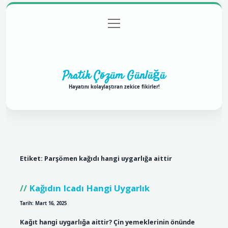
menüyü
Anasayfa
Gizlilik Politikası
Yasal Uyarı
aç
Hakkımızda
Pratik Çözüm Günlüğü
Hayatını kolaylaştıran zekice fikirler!
Etiket:
Parşömen kağıdı hangi uygarlığa aittir
Kağıdın Icadı Hangi Uygarlık
Tarih: Mart 16, 2025
Kağıt hangi uygarlığa aittir? Çin yemeklerinin önünde