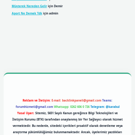
Müşterek Nereden Gelir
için
Demir
Aport Ne Demek Tdk
için
admin
Reklam ve İletişim:
E-mail:
backlinkpaneli@gmail.com
Teams:
forumhizmeti@gmail.com
Whatsapp: 0262 606 0 726
Telegram: @karabul
Yasal Uyarı:
Sitemiz, 5651 Sayılı Kanun gereğince Bilgi Teknolojileri ve
İletişim Kurumu (BTK) tarafından onaylanmış bir Yer Sağlayıcı olarak hizmet
vermektedir. Bu nedenle, sitedeki içerikleri proaktif olarak denetleme veya
araştırma yükümlülüğümüz bulunmamaktadır. Ancak, üyelerimiz yazdıkları