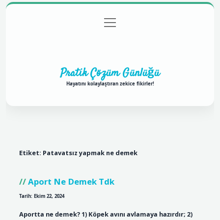
menüyü
Anasayfa
Gizlilik Politikası
Yasal Uyarı
aç
Hakkımızda
Pratik Çözüm Günlüğü
Hayatını kolaylaştıran zekice fikirler!
Etiket:
Patavatsız yapmak ne demek
Aport Ne Demek Tdk
Tarih: Ekim 22, 2024
Aportta ne demek? 1) Köpek avını avlamaya hazırdır; 2)