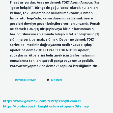
Fırsat arıyordur. Ases ne demek TDK? Ases, (Arapça: ‘āss
“gece bekçisi”, Türkçe’de çoğul ‘ases” olarak kullanılan
kelime, tekil anlamda da kullanılmaktadır.) Osmanlı
İmparatorluğu’nda, kamu düzenini sağlamak üzere
geceleri devriye gezen bekçilere verilen unvandı. Penah
ne demek TDK? [1] Bir şeyin veya birinin korunmasını,
barındırılmasını anlamında bileşik sıfatlar oluşturur. [2]
sığınma yeri, barınak, sığınak. Depar ne demek TDK?
Sprint kelimesinin doğru yazımı nedir? Cevap: çıkış.
Apolet ne demek TDK? EPALET TDK NEDİR? Apolet,
subayların rütbelerini belirtmek için üniformalarının
omuzlarına takılan işaretli parça veya omuz pedidir.
Patavatsız yapmak ne demek? Topluca istediğimiz izin…
Aport
Devamını okuyun
10 Yorum
Ne
Demek
Tdk
https://www.gokmavi.com.tr
https://vyfi.com.tr
https://tumla.com.tr
knight online
nttgame
Sitemap