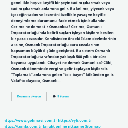
genellikle hoş ve keyifli bir şeyin tadını çıkarmak veya
tadını çıkarmak anlamına gelir. Bu kelime, yiyecek veya
içeceğin tadını ve lezzetini özellikle yavaş ve keyifle
deneyimleme durumunu ifade etmek için kullanılır.
Cerime ne demektir Osmanlıca? Cerime, Osmanlı
İmparatorluğu’nda belirli suçları işleyen kişilere kesilen
bir para cezasıdır. Kendisinden önceki İslam devletlerinin
aksine, Osmanlı İmparatorluğu para cezalarının
kapsamını büyük ölçüde genişletti. Bu sistem Osmanlı
İmparatorluğu tarafından yaklaşık 500 yıllık bir süre
boyunca uygulandı. Cibayet ne demek Osmanlıca? Câbi,
Osmanlı döneminde vergi ve gelir toplayan kişilerdir.
“Toplamak” anlamına gelen “to cibayet” kökünden gelir.
Vakıf toplayıcısı, Osmanlı…
Cerbeze
Devamını okuyun
8 Yorum
Ne
Demek
Osmanlıca
https://www.gokmavi.com.tr
https://vyfi.com.tr
https://tumla.com.tr
knight online
nttgame
Sitemap