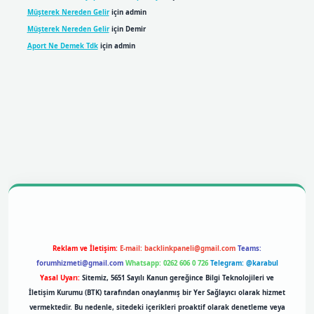
Müşterek Nereden Gelir
için
admin
Müşterek Nereden Gelir
için
Demir
Aport Ne Demek Tdk
için
admin
obil giriş
betexpergiris.casino
betexper giriş
Reklam ve İletişim:
E-mail:
backlinkpaneli@gmail.com
Teams:
forumhizmeti@gmail.com
Whatsapp: 0262 606 0 726
Telegram: @karabul
Yasal Uyarı:
Sitemiz, 5651 Sayılı Kanun gereğince Bilgi Teknolojileri ve
İletişim Kurumu (BTK) tarafından onaylanmış bir Yer Sağlayıcı olarak hizmet
vermektedir. Bu nedenle, sitedeki içerikleri proaktif olarak denetleme veya