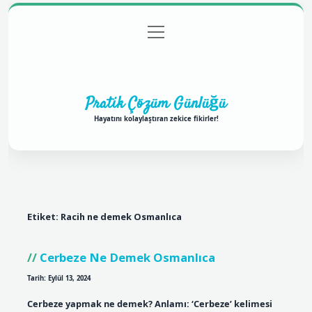
menüyü
Anasayfa
Gizlilik Politikası
Yasal Uyarı
aç
Hakkımızda
Pratik Çözüm Günlüğü
Hayatını kolaylaştıran zekice fikirler!
Etiket:
Racih ne demek Osmanlıca
Cerbeze Ne Demek Osmanlıca
Tarih: Eylül 13, 2024
Cerbeze yapmak ne demek? Anlamı: ‘Cerbeze’ kelimesi