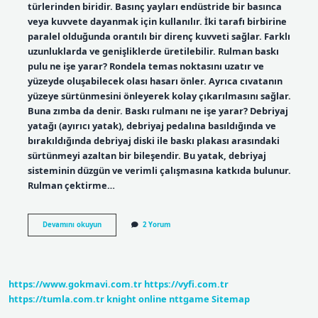
türlerinden biridir. Basınç yayları endüstride bir basınca
veya kuvvete dayanmak için kullanılır. İki tarafı birbirine
paralel olduğunda orantılı bir direnç kuvveti sağlar. Farklı
uzunluklarda ve genişliklerde üretilebilir. Rulman baskı
pulu ne işe yarar? Rondela temas noktasını uzatır ve
yüzeyde oluşabilecek olası hasarı önler. Ayrıca cıvatanın
yüzeye sürtünmesini önleyerek kolay çıkarılmasını sağlar.
Buna zımba da denir. Baskı rulmanı ne işe yarar? Debriyaj
yatağı (ayırıcı yatak), debriyaj pedalına basıldığında ve
bırakıldığında debriyaj diski ile baskı plakası arasındaki
sürtünmeyi azaltan bir bileşendir. Bu yatak, debriyaj
sisteminin düzgün ve verimli çalışmasına katkıda bulunur.
Rulman çektirme…
Rulman
Devamını okuyun
2 Yorum
Baskı
Yayı
Ne
Işe
Yarar
https://www.gokmavi.com.tr
https://vyfi.com.tr
https://tumla.com.tr
knight online
nttgame
Sitemap