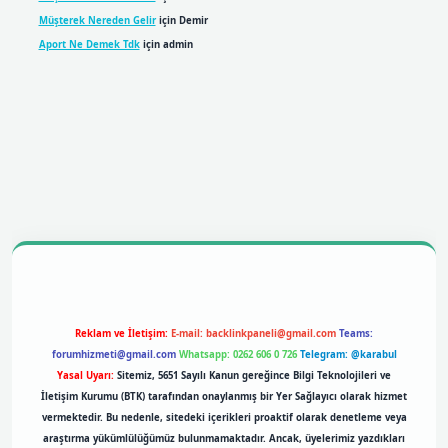
Müşterek Nereden Gelir
için
Demir
Aport Ne Demek Tdk
için
admin
bil giriş
betexpergiris.casino
betexper giriş
Reklam ve İletişim:
E-mail:
backlinkpaneli@gmail.com
Teams:
forumhizmeti@gmail.com
Whatsapp: 0262 606 0 726
Telegram: @karabul
Yasal Uyarı:
Sitemiz, 5651 Sayılı Kanun gereğince Bilgi Teknolojileri ve
İletişim Kurumu (BTK) tarafından onaylanmış bir Yer Sağlayıcı olarak hizmet
vermektedir. Bu nedenle, sitedeki içerikleri proaktif olarak denetleme veya
araştırma yükümlülüğümüz bulunmamaktadır. Ancak, üyelerimiz yazdıkları