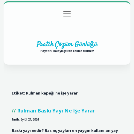
menüyü
Anasayfa
Gizlilik Politikası
Yasal Uyarı
aç
Hakkımızda
Pratik Çözüm Günlüğü
Hayatını kolaylaştıran zekice fikirler!
Etiket:
Rulman kapağı ne işe yarar
Rulman Baskı Yayı Ne Işe Yarar
Tarih: Eylül 24, 2024
Baskı yayı nedir? Basınç yayları en yaygın kullanılan yay