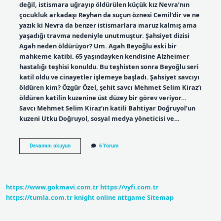
değil, istismara uğrayıp öldürülen küçük kız Nevra’nın
çocukluk arkadaşı Reyhan da suçun öznesi Cemil’dir ve ne
yazık ki Nevra da benzer istismarlara maruz kalmış ama
yaşadığı travma nedeniyle unutmuştur. Şahsiyet dizisi
Agah neden öldürüyor? Um. Agah Beyoğlu eski bir
mahkeme katibi. 65 yaşındayken kendisine Alzheimer
hastalığı teşhisi konuldu. Bu teşhisten sonra Beyoğlu seri
katil oldu ve cinayetler işlemeye başladı. Şahsiyet savcıyı
öldüren kim? Özgür Özel, şehit savcı Mehmet Selim Kiraz’ı
öldüren katilin kuzenine üst düzey bir görev veriyor…
Savcı Mehmet Selim Kiraz’ın katili Bahtiyar Doğruyol’un
kuzeni Utku Doğruyol, sosyal medya yöneticisi ve…
Şahsiyet
Devamını okuyun
6 Yorum
Reyhana
Ne
Oldu
https://www.gokmavi.com.tr
https://vyfi.com.tr
https://tumla.com.tr
knight online
nttgame
Sitemap