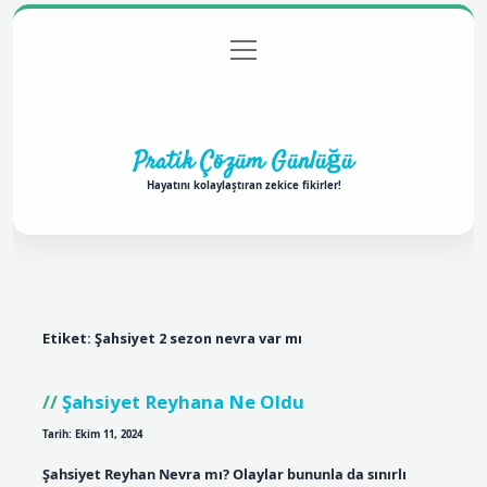
menüyü
Anasayfa
Gizlilik Politikası
Yasal Uyarı
aç
Hakkımızda
Pratik Çözüm Günlüğü
Hayatını kolaylaştıran zekice fikirler!
Etiket:
Şahsiyet 2 sezon nevra var mı
Şahsiyet Reyhana Ne Oldu
Tarih: Ekim 11, 2024
Şahsiyet Reyhan Nevra mı? Olaylar bununla da sınırlı