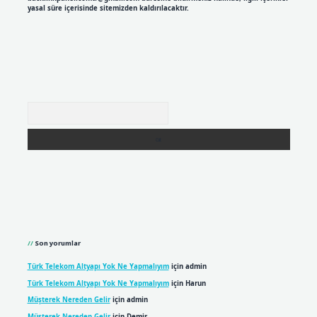
yasal süre içerisinde sitemizden kaldırılacaktır.
Arama
Son yorumlar
Türk Telekom Altyapı Yok Ne Yapmalıyım
için
admin
Türk Telekom Altyapı Yok Ne Yapmalıyım
için
Harun
Müşterek Nereden Gelir
için
admin
Müşterek Nereden Gelir
için
Demir