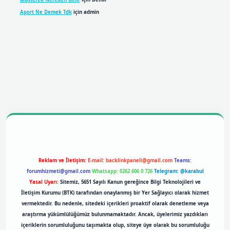
Aport Ne Demek Tdk
için
admin
bil giriş
betexpergiris.casino
betexper giriş
Reklam ve İletişim:
E-mail:
backlinkpaneli@gmail.com
Teams:
forumhizmeti@gmail.com
Whatsapp: 0262 606 0 726
Telegram: @karabul
Yasal Uyarı:
Sitemiz, 5651 Sayılı Kanun gereğince Bilgi Teknolojileri ve
İletişim Kurumu (BTK) tarafından onaylanmış bir Yer Sağlayıcı olarak hizmet
vermektedir. Bu nedenle, sitedeki içerikleri proaktif olarak denetleme veya
araştırma yükümlülüğümüz bulunmamaktadır. Ancak, üyelerimiz yazdıkları
içeriklerin sorumluluğunu taşımakta olup, siteye üye olarak bu sorumluluğu