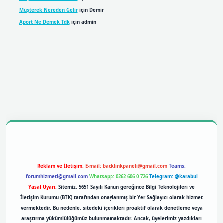
Müşterek Nereden Gelir
için
Demir
Aport Ne Demek Tdk
için
admin
bil giriş
betexpergiris.casino
betexper giriş
Reklam ve İletişim:
E-mail:
backlinkpaneli@gmail.com
Teams:
forumhizmeti@gmail.com
Whatsapp: 0262 606 0 726
Telegram: @karabul
Yasal Uyarı:
Sitemiz, 5651 Sayılı Kanun gereğince Bilgi Teknolojileri ve
İletişim Kurumu (BTK) tarafından onaylanmış bir Yer Sağlayıcı olarak hizmet
vermektedir. Bu nedenle, sitedeki içerikleri proaktif olarak denetleme veya
araştırma yükümlülüğümüz bulunmamaktadır. Ancak, üyelerimiz yazdıkları