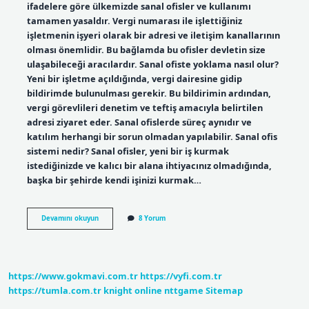
ifadelere göre ülkemizde sanal ofisler ve kullanımı
tamamen yasaldır. Vergi numarası ile işlettiğiniz
işletmenin işyeri olarak bir adresi ve iletişim kanallarının
olması önemlidir. Bu bağlamda bu ofisler devletin size
ulaşabileceği aracılardır. Sanal ofiste yoklama nasıl olur?
Yeni bir işletme açıldığında, vergi dairesine gidip
bildirimde bulunulması gerekir. Bu bildirimin ardından,
vergi görevlileri denetim ve teftiş amacıyla belirtilen
adresi ziyaret eder. Sanal ofislerde süreç aynıdır ve
katılım herhangi bir sorun olmadan yapılabilir. Sanal ofis
sistemi nedir? Sanal ofisler, yeni bir iş kurmak
istediğinizde ve kalıcı bir alana ihtiyacınız olmadığında,
başka bir şehirde kendi işinizi kurmak…
Mükellef
Devamını okuyun
8 Yorum
Sanal
Ofis
Nedir
https://www.gokmavi.com.tr
https://vyfi.com.tr
https://tumla.com.tr
knight online
nttgame
Sitemap