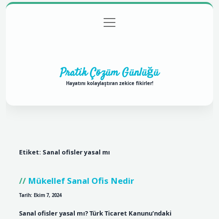
menüyü
Anasayfa
Gizlilik Politikası
Yasal Uyarı
aç
Hakkımızda
Pratik Çözüm Günlüğü
Hayatını kolaylaştıran zekice fikirler!
Etiket:
Sanal ofisler yasal mı
Mükellef Sanal Ofis Nedir
Tarih: Ekim 7, 2024
Sanal ofisler yasal mı? Türk Ticaret Kanunu’ndaki