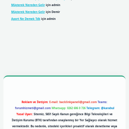
Müşterek Nereden Gelir
için
admin
Müşterek Nereden Gelir
için
Demir
Aport Ne Demek Tdk
için
admin
bil giriş
betexpergiris.casino
betexper giriş
Reklam ve İletişim:
E-mail:
backlinkpaneli@gmail.com
Teams:
forumhizmeti@gmail.com
Whatsapp: 0262 606 0 726
Telegram: @karabul
Yasal Uyarı:
Sitemiz, 5651 Sayılı Kanun gereğince Bilgi Teknolojileri ve
İletişim Kurumu (BTK) tarafından onaylanmış bir Yer Sağlayıcı olarak hizmet
vermektedir. Bu nedenle, sitedeki içerikleri proaktif olarak denetleme veya