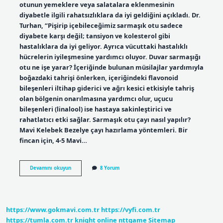
otunun yemeklere veya salatalara eklenmesinin
diyabetle ilgili rahatsızlıklara da iyi geldiğini açıkladı. Dr.
Turhan, “Pişirip içebileceğimiz sarmaşık otu sadece
diyabete karşı değil; tansiyon ve kolesterol gibi
hastalıklara da iyi geliyor. Ayrıca vücuttaki hastalıklı
hücrelerin iyileşmesine yardımcı oluyor. Duvar sarmaşığı
otu ne işe yarar? İçeriğinde bulunan müsilajlar yardımıyla
boğazdaki tahrişi önlerken, içeriğindeki flavonoid
bileşenleri iltihap giderici ve ağrı kesici etkisiyle tahriş
olan bölgenin onarılmasına yardımcı olur, uçucu
bileşenleri (linalool) ise hastaya sakinleştirici ve
rahatlatıcı etki sağlar. Sarmaşık otu çayı nasıl yapılır?
Mavi Kelebek Bezelye çayı hazırlama yöntemleri. Bir
fincan için, 4-5 Mavi…
Sarmaşık
Devamını okuyun
8 Yorum
Yaprağı
Ne
Işe
Yarar
https://www.gokmavi.com.tr
https://vyfi.com.tr
https://tumla.com.tr
knight online
nttgame
Sitemap