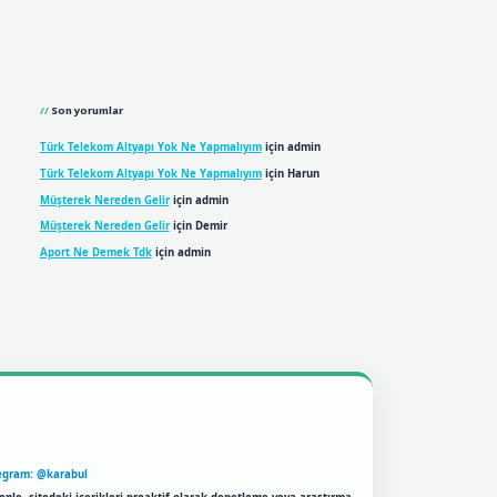
Son yorumlar
Türk Telekom Altyapı Yok Ne Yapmalıyım
için
admin
Türk Telekom Altyapı Yok Ne Yapmalıyım
için
Harun
Müşterek Nereden Gelir
için
admin
Müşterek Nereden Gelir
için
Demir
Aport Ne Demek Tdk
için
admin
egram: @karabul