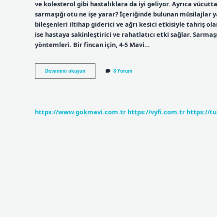
ve kolesterol gibi hastalıklara da iyi geliyor. Ayrıca vücut
sarmaşığı otu ne işe yarar? İçeriğinde bulunan müsilajlar y
bileşenleri iltihap giderici ve ağrı kesici etkisiyle tahriş o
ise hastaya sakinleştirici ve rahatlatıcı etki sağlar. Sarma
yöntemleri. Bir fincan için, 4-5 Mavi…
Sarmaşık
Devamını okuyun
8 Yorum
Yaprağı
Ne
Işe
Yarar
https://www.gokmavi.com.tr
https://vyfi.com.tr
https://t