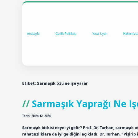
Anasayfa
Gizlilik Politikası
Yasal Uyarı
Hakkımızd
Etiket:
Sarmaşık özü ne işe yarar
Sarmaşık Yaprağı Ne Iş
Tarih: Ekim 12, 2024
Sarmaşık bitkisi neye iyi gelir? Prof. Dr. Turhan, sarmaşık
rahatsızlıklara da iyi geldiğini açıkladı. Dr. Turhan, “Pişir