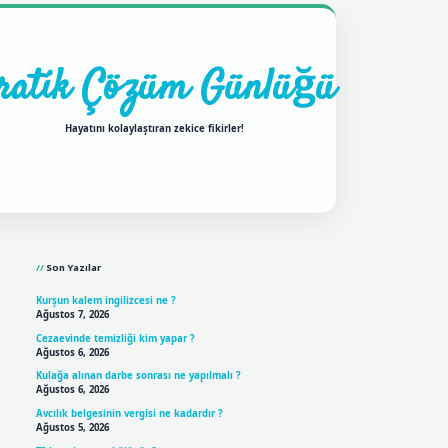
ratik Çözüm Günlüğü
Hayatını kolaylaştıran zekice fikirler!
Sidebar
ilbet mobil giriş
betexpergir
Son Yazılar
Kurşun kalem ingilizcesi ne ?
Ağustos 7, 2026
Cezaevinde temizliği kim yapar ?
Ağustos 6, 2026
Kulağa alınan darbe sonrası ne yapılmalı ?
Ağustos 6, 2026
Avcılık belgesinin vergisi ne kadardır ?
Ağustos 5, 2026