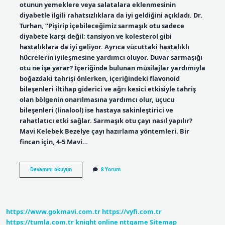
otunun yemeklere veya salatalara eklenmesinin
diyabetle ilgili rahatsızlıklara da iyi geldiğini açıkladı. Dr.
Turhan, “Pişirip içebileceğimiz sarmaşık otu sadece
diyabete karşı değil; tansiyon ve kolesterol gibi
hastalıklara da iyi geliyor. Ayrıca vücuttaki hastalıklı
hücrelerin iyileşmesine yardımcı oluyor. Duvar sarmaşığı
otu ne işe yarar? İçeriğinde bulunan müsilajlar yardımıyla
boğazdaki tahrişi önlerken, içeriğindeki flavonoid
bileşenleri iltihap giderici ve ağrı kesici etkisiyle tahriş
olan bölgenin onarılmasına yardımcı olur, uçucu
bileşenleri (linalool) ise hastaya sakinleştirici ve
rahatlatıcı etki sağlar. Sarmaşık otu çayı nasıl yapılır?
Mavi Kelebek Bezelye çayı hazırlama yöntemleri. Bir
fincan için, 4-5 Mavi…
Sarmaşık
Devamını okuyun
8 Yorum
Yaprağı
Ne
Işe
Yarar
https://www.gokmavi.com.tr
https://vyfi.com.tr
https://tumla.com.tr
knight online
nttgame
Sitemap