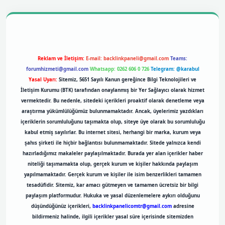
l giriş
betexpergiris.casino
betexper giriş
Reklam ve İletişim:
E-mail:
backlinkpaneli@gmail.com
Teams:
forumhizmeti@gmail.com
Whatsapp: 0262 606 0 726
Telegram: @karabul
Yasal Uyarı:
Sitemiz, 5651 Sayılı Kanun gereğince Bilgi Teknolojileri ve
İletişim Kurumu (BTK) tarafından onaylanmış bir Yer Sağlayıcı olarak hizmet
vermektedir. Bu nedenle, sitedeki içerikleri proaktif olarak denetleme veya
araştırma yükümlülüğümüz bulunmamaktadır. Ancak, üyelerimiz yazdıkları
içeriklerin sorumluluğunu taşımakta olup, siteye üye olarak bu sorumluluğu
kabul etmiş sayılırlar. Bu internet sitesi, herhangi bir marka, kurum veya
şahıs şirketi ile hiçbir bağlantısı bulunmamaktadır. Sitede yalnızca kendi
hazırladığımız makaleler paylaşılmaktadır. Burada yer alan içerikler haber
niteliği taşımamakta olup, gerçek kurum ve kişiler hakkında paylaşım
yapılmamaktadır. Gerçek kurum ve kişiler ile isim benzerlikleri tamamen
tesadüfidir. Sitemiz, kar amacı gütmeyen ve tamamen ücretsiz bir bilgi
paylaşım platformudur. Hukuka ve yasal düzenlemelere aykırı olduğunu
düşündüğünüz içerikleri,
backlinkpanelicomtr@gmail.com
adresine
bildirmeniz halinde, ilgili içerikler yasal süre içerisinde sitemizden