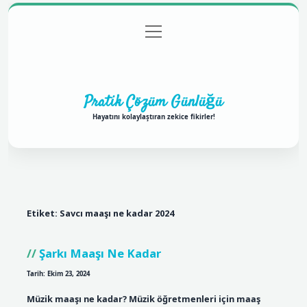
menüyü
Anasayfa
Gizlilik Politikası
Yasal Uyarı
aç
Hakkımızda
Pratik Çözüm Günlüğü
Hayatını kolaylaştıran zekice fikirler!
Etiket:
Savcı maaşı ne kadar 2024
Şarkı Maaşı Ne Kadar
Tarih: Ekim 23, 2024
Müzik maaşı ne kadar? Müzik öğretmenleri için maaş