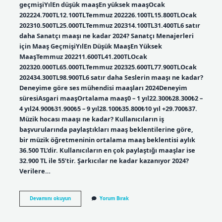
geçmişiYılEn düşük maaşEn yüksek maaşOcak
202224.700TL12.100TLTemmuz 202226.100TL15.800TLOcak
202310.500TL25.000TLTemmuz 202314.100TL31.400TL6 satır
daha Sanatçı maaşı ne kadar 2024? Sanatçı Menajerleri
için Maaş GeçmişiYılEn Düşük MaaşEn Yüksek
MaaşTemmuz 202211.600TL41.200TLOcak
202320.000TL65.000TLTemmuz 202325.600TL77.900TLOcak
202434.300TL98.900TL6 satır daha Seslerin maaşı ne kadar?
Deneyime göre ses mühendisi maaşları 2024Deneyim
süresiAsgari maaşOrtalama maaş0 – 1 yıl22.300₺28.300₺2 –
4 yıl24.900₺31.900₺5 – 9 yıl28.100₺35.800₺10 yıl +29.700₺37.
Müzik hocası maaşı ne kadar? Kullanıcıların iş
başvurularında paylaştıkları maaş beklentilerine göre,
bir müzik öğretmeninin ortalama maaş beklentisi aylık
36.500 TL’dir. Kullanıcıların en çok paylaştığı maaşlar ise
32.900 TL ile 55’tir. Şarkıcılar ne kadar kazanıyor 2024?
Verilere…
Şarkı
Devamını okuyun
Yorum Bırak
Maaşı
Ne
Kadar