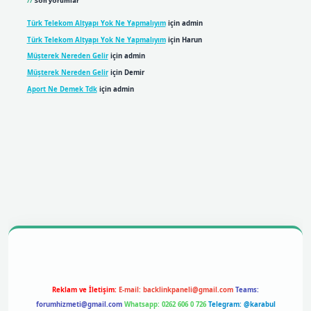
Son yorumlar
Türk Telekom Altyapı Yok Ne Yapmalıyım
için
admin
Türk Telekom Altyapı Yok Ne Yapmalıyım
için
Harun
Müşterek Nereden Gelir
için
admin
Müşterek Nereden Gelir
için
Demir
Aport Ne Demek Tdk
için
admin
bil giriş
betexpergiris.casino
betexper giriş
Reklam ve İletişim:
E-mail:
backlinkpaneli@gmail.com
Teams:
forumhizmeti@gmail.com
Whatsapp: 0262 606 0 726
Telegram: @karabul