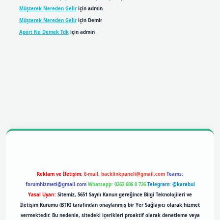
Müşterek Nereden Gelir
için
admin
Müşterek Nereden Gelir
için
Demir
Aport Ne Demek Tdk
için
admin
bil giriş
betexpergiris.casino
betexper giriş
Reklam ve İletişim:
E-mail:
backlinkpaneli@gmail.com
Teams:
forumhizmeti@gmail.com
Whatsapp: 0262 606 0 726
Telegram: @karabul
Yasal Uyarı:
Sitemiz, 5651 Sayılı Kanun gereğince Bilgi Teknolojileri ve
İletişim Kurumu (BTK) tarafından onaylanmış bir Yer Sağlayıcı olarak hizmet
vermektedir. Bu nedenle, sitedeki içerikleri proaktif olarak denetleme veya