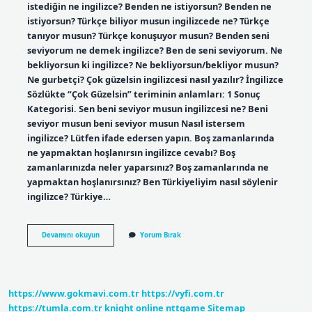
istediğin ne ingilizce? Benden ne istiyorsun? Benden ne
istiyorsun? Türkçe biliyor musun ingilizcede ne? Türkçe
tanıyor musun? Türkçe konuşuyor musun? Benden seni
seviyorum ne demek ingilizce? Ben de seni seviyorum. Ne
bekliyorsun ki ingilizce? Ne bekliyorsun/bekliyor musun?
Ne gurbetçi? Çok güzelsin ingilizcesi nasıl yazılır? İngilizce
Sözlükte “Çok Güzelsin” teriminin anlamları: 1 Sonuç
Kategorisi. Sen beni seviyor musun ingilizcesi ne? Beni
seviyor musun beni seviyor musun Nasıl istersem
ingilizce? Lütfen ifade edersen yapın. Boş zamanlarında
ne yapmaktan hoşlanırsın ingilizce cevabı? Boş
zamanlarınızda neler yaparsınız? Boş zamanlarında ne
yapmaktan hoşlanırsınız? Ben Türkiyeliyim nasıl söylenir
ingilizce? Türkiye…
Beni
Devamını okuyun
Yorum Bırak
Seviyor
Musun
Ingilizce
Ne
https://www.gokmavi.com.tr
https://vyfi.com.tr
https://tumla.com.tr
knight online
nttgame
Sitemap