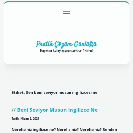
menüyü
Anasayfa
Gizlilik Politikası
Yasal Uyarı
aç
Hakkımızda
Pratik Çözüm Günlüğü
Hayatını kolaylaştıran zekice fikirler!
Etiket:
Sen beni seviyor musun ingilizcesi ne
Beni Seviyor Musun Ingilizce Ne
Tarih: Nisan 3, 2025
Nerelisiniz ingilizce ne? Nerelisiniz? Nerelisiniz? Benden