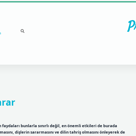
P
a
arar
n faydaları bunlarla sınırlı değil, en önemli etkileri de burada
şmasını, dişlerin sararmasını ve dilin tahriş olmasını önleyerek de