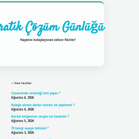
ratik Çözüm Günlüğü
Hayatını kolaylaştıran zekice fikirler!
Sidebar
ilbet mobil giriş
betexpergir
Son Yazılar
Cezaevinde temizliği kim yapar ?
Ağustos 6, 2026
Kulağa alınan darbe sonrası ne yapılmalı ?
Ağustos 6, 2026
Avcılık belgesinin vergisi ne kadardır ?
Ağustos 5, 2026
73 hangi sayıya bölünür ?
Ağustos 3, 2026