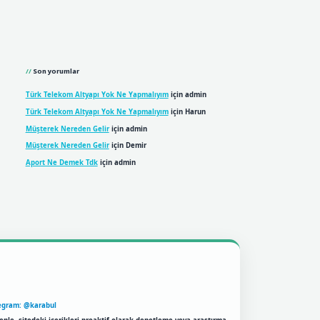
Son yorumlar
Türk Telekom Altyapı Yok Ne Yapmalıyım
için
admin
Türk Telekom Altyapı Yok Ne Yapmalıyım
için
Harun
Müşterek Nereden Gelir
için
admin
Müşterek Nereden Gelir
için
Demir
Aport Ne Demek Tdk
için
admin
egram: @karabul