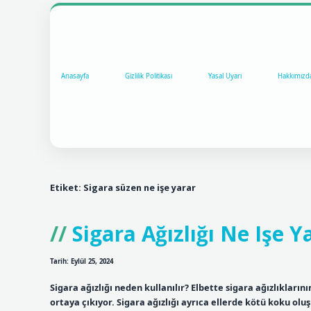
Anasayfa
Gizlilik Politikası
Yasal Uyarı
Hakkımızd
Etiket:
Sigara süzen ne işe yarar
Sigara Ağızlığı Ne Işe Y
Tarih: Eylül 25, 2024
Sigara ağızlığı neden kullanılır? Elbette sigara ağızlıklarını
ortaya çıkıyor. Sigara ağızlığı ayrıca ellerde kötü koku olu