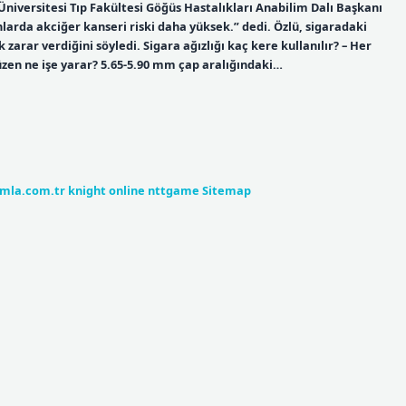
 Üniversitesi Tıp Fakültesi Göğüs Hastalıkları Anabilim Dalı Başkanı
anlarda akciğer kanseri riski daha yüksek.” dedi. Özlü, sigaradaki
zarar verdiğini söyledi. Sigara ağızlığı kaç kere kullanılır? – Her
 süzen ne işe yarar? 5.65-5.90 mm çap aralığındaki…
umla.com.tr
knight online
nttgame
Sitemap