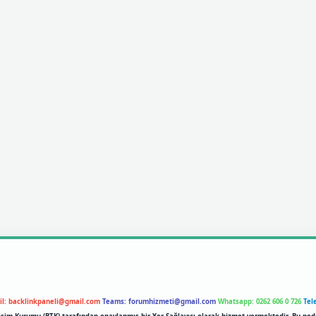
il:
backlinkpaneli@gmail.com
Teams:
forumhizmeti@gmail.com
Whatsapp: 0262 606 0 726
Tel