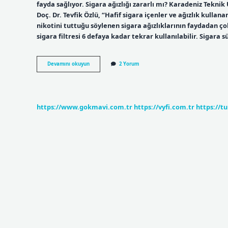
fayda sağlıyor. Sigara ağızlığı zararlı mı? Karadeniz Teknik
Doç. Dr. Tevfik Özlü, “Hafif sigara içenler ve ağızlık kullan
nikotini tuttuğu söylenen sigara ağızlıklarının faydadan çok 
sigara filtresi 6 defaya kadar tekrar kullanılabilir. Sigara
Sigara
Devamını okuyun
2 Yorum
Ağızlığı
Ne
Işe
Yarar
https://www.gokmavi.com.tr
https://vyfi.com.tr
https://t