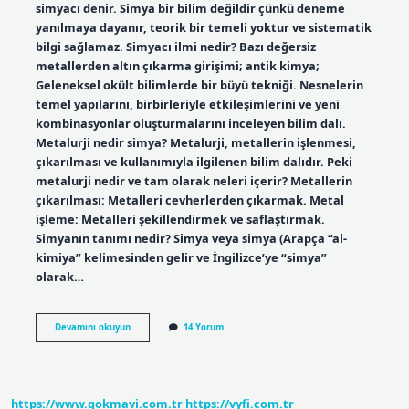
simyacı denir. Simya bir bilim değildir çünkü deneme
yanılmaya dayanır, teorik bir temeli yoktur ve sistematik
bilgi sağlamaz. Simyacı ilmi nedir? Bazı değersiz
metallerden altın çıkarma girişimi; antik kimya;
Geleneksel okült bilimlerde bir büyü tekniği. Nesnelerin
temel yapılarını, birbirleriyle etkileşimlerini ve yeni
kombinasyonlar oluşturmalarını inceleyen bilim dalı.
Metalurji nedir simya? Metalurji, metallerin işlenmesi,
çıkarılması ve kullanımıyla ilgilenen bilim dalıdır. Peki
metalurji nedir ve tam olarak neleri içerir? Metallerin
çıkarılması: Metalleri cevherlerden çıkarmak. Metal
işleme: Metalleri şekillendirmek ve saflaştırmak.
Simyanın tanımı nedir? Simya veya simya (Arapça “al-
kimiya” kelimesinden gelir ve İngilizce’ye “simya”
olarak…
Simyacı
Devamını okuyun
14 Yorum
Ya
Ne
Denir
https://www.gokmavi.com.tr
https://vyfi.com.tr