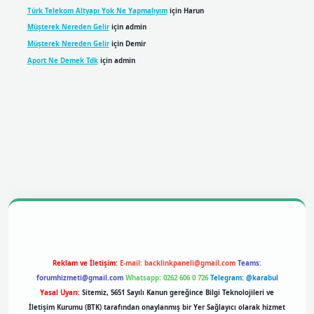
Türk Telekom Altyapı Yok Ne Yapmalıyım
için
Harun
Müşterek Nereden Gelir
için
admin
Müşterek Nereden Gelir
için
Demir
Aport Ne Demek Tdk
için
admin
bil giriş
betexpergiris.casino
betexper giriş
Reklam ve İletişim:
E-mail:
backlinkpaneli@gmail.com
Teams:
forumhizmeti@gmail.com
Whatsapp: 0262 606 0 726
Telegram: @karabul
Yasal Uyarı:
Sitemiz, 5651 Sayılı Kanun gereğince Bilgi Teknolojileri ve
İletişim Kurumu (BTK) tarafından onaylanmış bir Yer Sağlayıcı olarak hizmet