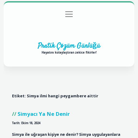
menüyü
Anasayfa
Gizlilik Politikası
Yasal Uyarı
aç
Hakkımızda
Pratik Çözüm Günlüğü
Hayatını kolaylaştıran zekice fikirler!
Etiket:
Simya ilmi hangi peygambere aittir
Simyacı Ya Ne Denir
Tarih: Ekim 18, 2024
Simya ile uğraşan kişiye ne denir? Simya uygulayanlara