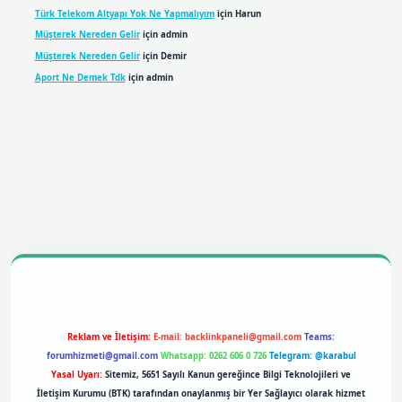
Türk Telekom Altyapı Yok Ne Yapmalıyım
için
Harun
Müşterek Nereden Gelir
için
admin
Müşterek Nereden Gelir
için
Demir
Aport Ne Demek Tdk
için
admin
obil giriş
betexpergiris.casino
betexper giriş
Reklam ve İletişim:
E-mail:
backlinkpaneli@gmail.com
Teams:
forumhizmeti@gmail.com
Whatsapp: 0262 606 0 726
Telegram: @karabul
Yasal Uyarı:
Sitemiz, 5651 Sayılı Kanun gereğince Bilgi Teknolojileri ve
İletişim Kurumu (BTK) tarafından onaylanmış bir Yer Sağlayıcı olarak hizmet