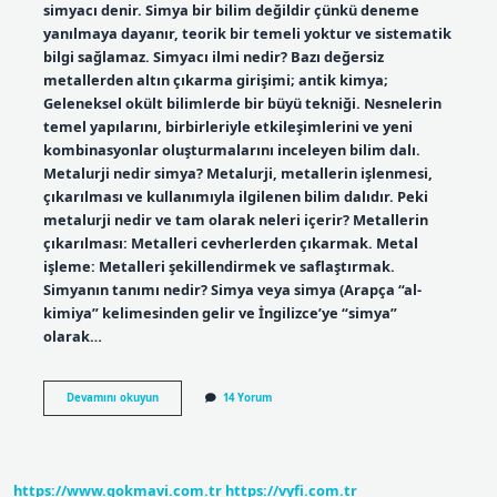
simyacı denir. Simya bir bilim değildir çünkü deneme
yanılmaya dayanır, teorik bir temeli yoktur ve sistematik
bilgi sağlamaz. Simyacı ilmi nedir? Bazı değersiz
metallerden altın çıkarma girişimi; antik kimya;
Geleneksel okült bilimlerde bir büyü tekniği. Nesnelerin
temel yapılarını, birbirleriyle etkileşimlerini ve yeni
kombinasyonlar oluşturmalarını inceleyen bilim dalı.
Metalurji nedir simya? Metalurji, metallerin işlenmesi,
çıkarılması ve kullanımıyla ilgilenen bilim dalıdır. Peki
metalurji nedir ve tam olarak neleri içerir? Metallerin
çıkarılması: Metalleri cevherlerden çıkarmak. Metal
işleme: Metalleri şekillendirmek ve saflaştırmak.
Simyanın tanımı nedir? Simya veya simya (Arapça “al-
kimiya” kelimesinden gelir ve İngilizce’ye “simya”
olarak…
Simyacı
Devamını okuyun
14 Yorum
Ya
Ne
Denir
https://www.gokmavi.com.tr
https://vyfi.com.tr