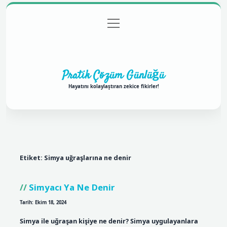
menüyü
Anasayfa
Gizlilik Politikası
Yasal Uyarı
aç
Hakkımızda
Pratik Çözüm Günlüğü
Hayatını kolaylaştıran zekice fikirler!
Etiket:
Simya uğraşlarına ne denir
Simyacı Ya Ne Denir
Tarih: Ekim 18, 2024
Simya ile uğraşan kişiye ne denir? Simya uygulayanlara