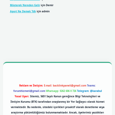
Müşterek Nereden Gelir
için
Demir
Aport Ne Demek Tdk
için
admin
obil giriş
betexpergiris.casino
betexper giriş
Reklam ve İletişim:
E-mail:
backlinkpaneli@gmail.com
Teams:
forumhizmeti@gmail.com
Whatsapp: 0262 606 0 726
Telegram: @karabul
Yasal Uyarı:
Sitemiz, 5651 Sayılı Kanun gereğince Bilgi Teknolojileri ve
İletişim Kurumu (BTK) tarafından onaylanmış bir Yer Sağlayıcı olarak hizmet
vermektedir. Bu nedenle, sitedeki içerikleri proaktif olarak denetleme veya
araştırma yükümlülüğümüz bulunmamaktadır. Ancak, üyelerimiz yazdıkları