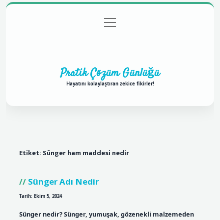
menüyü
Anasayfa
Gizlilik Politikası
Yasal Uyarı
aç
Hakkımızda
Pratik Çözüm Günlüğü
Hayatını kolaylaştıran zekice fikirler!
Etiket:
Sünger ham maddesi nedir
Sünger Adı Nedir
Tarih: Ekim 5, 2024
Sünger nedir? Sünger, yumuşak, gözenekli malzemeden