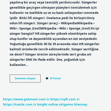
yapılmış bir araç veya temizlik yardımcısıdır. Süngerler
genellikle geçirgen olmayan yüzeyleri temizlemek için
kullanılır ve özellikle su ve su bazlı solüsyonları emmede
iyidir. Bitki lifi süngeri: Ovalama pedi ile birleştirilmiş
odun lifi süngeri. Sünger (araç) – WikipediaWikipedia ›
Wiki › Sponge_(tool)Wikipedia › Wiki › Sponge_(tool) En iyi
sünger hangisi? HR süngerler yüksek elastikiyete sahip
olup konfor ve dayanıklılık açısından en üst seviyededir.
Yoğunluğu genellikle 30 ile 35 arasında olan HR süngerler
kaliteli ürünlerde tercih edilmektedir. Sünger sertliğine
ne denir? Sünger üretim süreçlerinde sert gruba ait
süngerler DNS ile ifade edilir. Dns, yoğunluk için
kullanılan…
Sünger
Devamını okuyun
10 Yorum
Adı
Nedir
https://www.gokmavi.com.tr
https://vyfi.com.tr
https://tumla.com.tr
knight online
nttgame
Sitemap