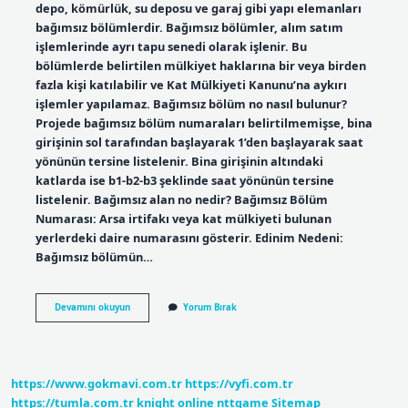
depo, kömürlük, su deposu ve garaj gibi yapı elemanları
bağımsız bölümlerdir. Bağımsız bölümler, alım satım
işlemlerinde ayrı tapu senedi olarak işlenir. Bu
bölümlerde belirtilen mülkiyet haklarına bir veya birden
fazla kişi katılabilir ve Kat Mülkiyeti Kanunu’na aykırı
işlemler yapılamaz. Bağımsız bölüm no nasıl bulunur?
Projede bağımsız bölüm numaraları belirtilmemişse, bina
girişinin sol tarafından başlayarak 1’den başlayarak saat
yönünün tersine listelenir. Bina girişinin altındaki
katlarda ise b1-b2-b3 şeklinde saat yönünün tersine
listelenir. Bağımsız alan no nedir? Bağımsız Bölüm
Numarası: Arsa irtifakı veya kat mülkiyeti bulunan
yerlerdeki daire numarasını gösterir. Edinim Nedeni:
Bağımsız bölümün…
Bağımsız
Devamını okuyun
Yorum Bırak
Bölüm
Numarası
Ne
Demek
https://www.gokmavi.com.tr
https://vyfi.com.tr
https://tumla.com.tr
knight online
nttgame
Sitemap