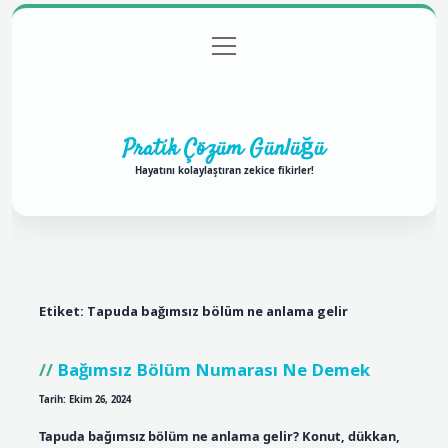
menüyü
Anasayfa
Gizlilik Politikası
Yasal Uyarı
aç
Hakkımızda
Pratik Çözüm Günlüğü
Hayatını kolaylaştıran zekice fikirler!
Etiket:
Tapuda bağımsız bölüm ne anlama gelir
Bağımsız Bölüm Numarası Ne Demek
Tarih: Ekim 26, 2024
Tapuda bağımsız bölüm ne anlama gelir? Konut, dükkan,