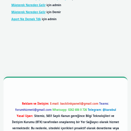
Müşterek Nereden Gelir
için
admin
Müşterek Nereden Gelir
için
Demir
Aport Ne Demek Tdk
için
admin
bil giriş
betexpergiris.casino
betexper giriş
Reklam ve İletişim:
E-mail:
backlinkpaneli@gmail.com
Teams:
forumhizmeti@gmail.com
Whatsapp: 0262 606 0 726
Telegram: @karabul
Yasal Uyarı:
Sitemiz, 5651 Sayılı Kanun gereğince Bilgi Teknolojileri ve
İletişim Kurumu (BTK) tarafından onaylanmış bir Yer Sağlayıcı olarak hizmet
vermektedir. Bu nedenle, sitedeki içerikleri proaktif olarak denetleme veya