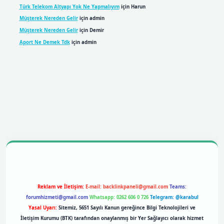
Türk Telekom Altyapı Yok Ne Yapmalıyım
için
Harun
Müşterek Nereden Gelir
için
admin
Müşterek Nereden Gelir
için
Demir
Aport Ne Demek Tdk
için
admin
expergiris.casino
betexper giriş
Reklam ve İletişim:
E-mail:
backlinkpaneli@gmail.com
Teams:
forumhizmeti@gmail.com
Whatsapp: 0262 606 0 726
Telegram: @karabul
Yasal Uyarı:
Sitemiz, 5651 Sayılı Kanun gereğince Bilgi Teknolojileri ve
İletişim Kurumu (BTK) tarafından onaylanmış bir Yer Sağlayıcı olarak hizmet