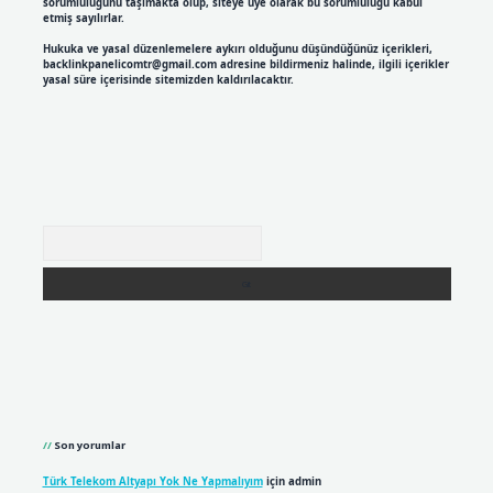
sorumluluğunu taşımakta olup, siteye üye olarak bu sorumluluğu kabul
etmiş sayılırlar.
Hukuka ve yasal düzenlemelere aykırı olduğunu düşündüğünüz içerikleri,
backlinkpanelicomtr@gmail.com
adresine bildirmeniz halinde, ilgili içerikler
yasal süre içerisinde sitemizden kaldırılacaktır.
Arama
Son yorumlar
Türk Telekom Altyapı Yok Ne Yapmalıyım
için
admin