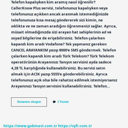
Telefon kapalıyken kim aramış nasıl öğrenilir?
CallerKnow Plus servisi, telefonunuz kapalıyken veya
telefonunuz açıkken ancak aranmak istemediğinizde
telefonunuza kısa mesaj göndererek sizi kimin, ne
sıklıkta ve ne zaman aradığını öğrenmenizi sağlar. Ayrıca,
müsait olmadığınızda sizi arayan hat sahiplerinin ad ve
soyad bilgilerine de erişebilirsiniz. Telefon çalarken
kapandı kim aradı Vodafone? Tek yapmanız gereken
CANCEL ARAYANKIM yazıp 8000’e SMS göndermek. Telefon
çalarken kapandı kim aradı Türk Telekom? Türk Telekom
operatörünün Arayanınızı Tanıyın servisini ayda sadece
4,28 TL karşılığında kullanabilirsiniz. Bu servisi satın
almak için ACIK yazıp 5555’e gönderebilirsiniz. Ayrıca
telefonunuz açık olsa bile rahatsız edilmek istemiyorsanız
Arayanınızı Tanıyın servisini kullanabilirsiniz. Telefon…
Telefon
Devamını okuyun
2 Yorum
Çalarken
Kapandı
Kim
Aradı
https://www.gokmavi.com.tr
https://vyfi.com.tr