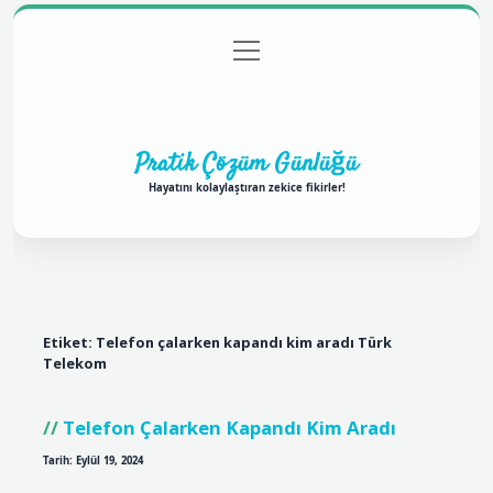
menüyü
Anasayfa
Gizlilik Politikası
Yasal Uyarı
aç
Hakkımızda
Pratik Çözüm Günlüğü
Hayatını kolaylaştıran zekice fikirler!
Etiket:
Telefon çalarken kapandı kim aradı Türk
Telekom
Telefon Çalarken Kapandı Kim Aradı
Tarih: Eylül 19, 2024