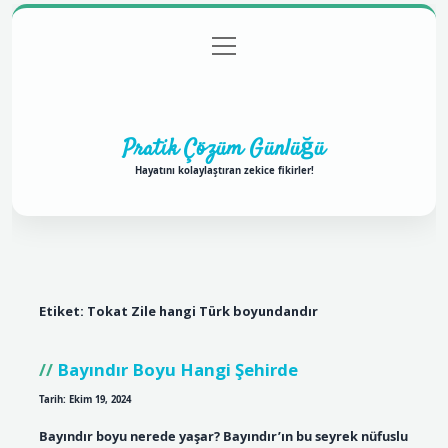
menüyü
Anasayfa
Gizlilik Politikası
Yasal Uyarı
aç
Hakkımızda
Pratik Çözüm Günlüğü
Hayatını kolaylaştıran zekice fikirler!
Etiket:
Tokat Zile hangi Türk boyundandır
Bayındır Boyu Hangi Şehirde
Tarih: Ekim 19, 2024
Bayındır boyu nerede yaşar? Bayındır’ın bu seyrek nüfuslu