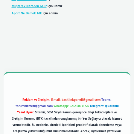
Müşterek Nereden Gelir
için
Demir
Aport Ne Demek Tdk
için
admin
obil giriş
betexpergiris.casino
betexper giriş
Reklam ve İletişim:
E-mail:
backlinkpaneli@gmail.com
Teams:
forumhizmeti@gmail.com
Whatsapp: 0262 606 0 726
Telegram: @karabul
Yasal Uyarı:
Sitemiz, 5651 Sayılı Kanun gereğince Bilgi Teknolojileri ve
İletişim Kurumu (BTK) tarafından onaylanmış bir Yer Sağlayıcı olarak hizmet
vermektedir. Bu nedenle, sitedeki içerikleri proaktif olarak denetleme veya
araştırma yükümlülüğümüz bulunmamaktadır. Ancak, üyelerimiz yazdıkları