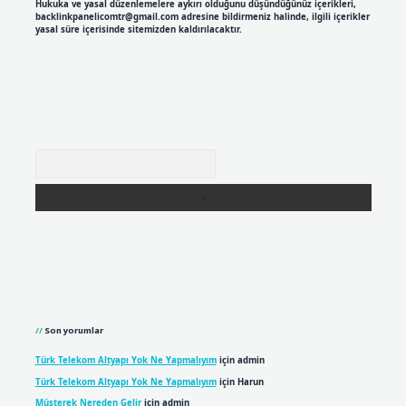
Hukuka ve yasal düzenlemelere aykırı olduğunu düşündüğünüz içerikleri,
backlinkpanelicomtr@gmail.com
adresine bildirmeniz halinde, ilgili içerikler
yasal süre içerisinde sitemizden kaldırılacaktır.
Arama
Son yorumlar
Türk Telekom Altyapı Yok Ne Yapmalıyım
için
admin
Türk Telekom Altyapı Yok Ne Yapmalıyım
için
Harun
Müşterek Nereden Gelir
için
admin