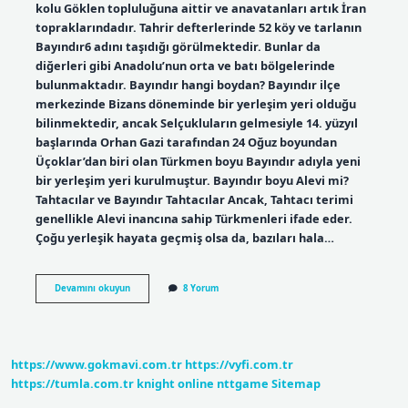
kolu Göklen topluluğuna aittir ve anavatanları artık İran
topraklarındadır. Tahrir defterlerinde 52 köy ve tarlanın
Bayındır6 adını taşıdığı görülmektedir. Bunlar da
diğerleri gibi Anadolu’nun orta ve batı bölgelerinde
bulunmaktadır. Bayındır hangi boydan? Bayındır ilçe
merkezinde Bizans döneminde bir yerleşim yeri olduğu
bilinmektedir, ancak Selçukluların gelmesiyle 14. yüzyıl
başlarında Orhan Gazi tarafından 24 Oğuz boyundan
Üçoklar’dan biri olan Türkmen boyu Bayındır adıyla yeni
bir yerleşim yeri kurulmuştur. Bayındır boyu Alevi mi?
Tahtacılar ve Bayındır Tahtacılar Ancak, Tahtacı terimi
genellikle Alevi inancına sahip Türkmenleri ifade eder.
Çoğu yerleşik hayata geçmiş olsa da, bazıları hala…
Bayındır
Devamını okuyun
8 Yorum
Boyu
Hangi
Şehirde
https://www.gokmavi.com.tr
https://vyfi.com.tr
https://tumla.com.tr
knight online
nttgame
Sitemap