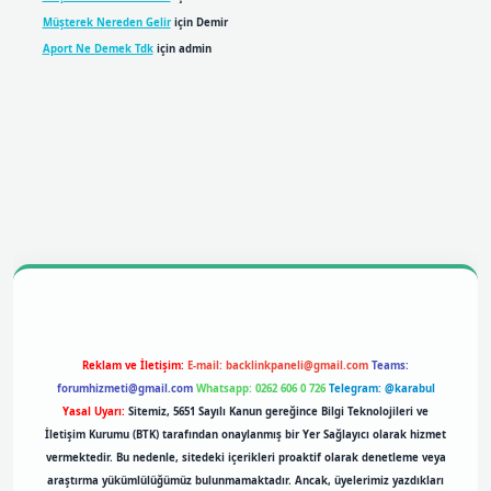
Müşterek Nereden Gelir
için
Demir
Aport Ne Demek Tdk
için
admin
lbet mobil giriş
betexpergiris.casino
betexper giriş
Reklam ve İletişim:
E-mail:
backlinkpaneli@gmail.com
Teams:
forumhizmeti@gmail.com
Whatsapp: 0262 606 0 726
Telegram: @karabul
Yasal Uyarı:
Sitemiz, 5651 Sayılı Kanun gereğince Bilgi Teknolojileri ve
İletişim Kurumu (BTK) tarafından onaylanmış bir Yer Sağlayıcı olarak hizmet
vermektedir. Bu nedenle, sitedeki içerikleri proaktif olarak denetleme veya
araştırma yükümlülüğümüz bulunmamaktadır. Ancak, üyelerimiz yazdıkları