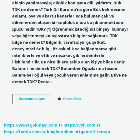
ekinin yapılmasıyla) günlük konuşma dili. yıldırım. Bük
TDK ne demek? Türk Dil Kurumu’na göre Bük kelimesinin
anlamı, ova ve akarsu kenarlarında bulunan çalı ve
dikenlerden oluşan bir topluluk olarak açıklanmaktadır.
İpucu nedir TDK? [1] Öğrenmek istediğiniz bir şeyi bulmayı
veya öğrenmeyi kolaylaştıran bilgiler sağlamak. TDK
bilge ne demek? Bilgelik, tarafsız yargı, şefkat,
deneyimsel öz-bilgi, öz-aşkınlık ve bağlanmama gibi
niteliklerle ve etik ve nezaket gibi erdemlerle
ilişkilendirilir. Bu niteliklere sahip olan kişiye bilge denir.
Balamir ne demek TDK? Balamber Oğuzların atasıdır.
Balam-ber oğul veya çocuk veren anlamına gelir. Büve ne
demek TDK? Deniz…
Burgu
Devamını okuyun
Yorum Bırak
Nedir
Tdk
https://www.gokmavi.com.tr
https://vyfi.com.tr
https://tumla.com.tr
knight online
nttgame
Sitemap