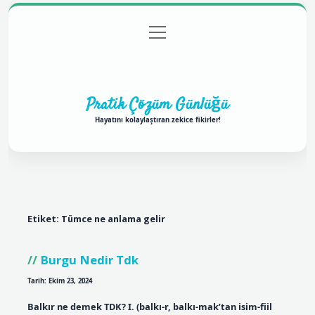
menüyü
Anasayfa
Gizlilik Politikası
Yasal Uyarı
aç
Hakkımızda
Pratik Çözüm Günlüğü
Hayatını kolaylaştıran zekice fikirler!
Etiket:
Tümce ne anlama gelir
Burgu Nedir Tdk
Tarih: Ekim 23, 2024
Balkır ne demek TDK? I. (balkı-r, balkı-mak’tan isim-fiil