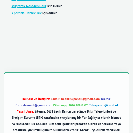
Müşterek Nereden Gelir
için
Demir
Aport Ne Demek Tdk
için
admin
bil giriş
betexpergiris.casino
betexper giriş
Reklam ve İletişim:
E-mail:
backlinkpaneli@gmail.com
Teams:
forumhizmeti@gmail.com
Whatsapp: 0262 606 0 726
Telegram: @karabul
Yasal Uyarı:
Sitemiz, 5651 Sayılı Kanun gereğince Bilgi Teknolojileri ve
İletişim Kurumu (BTK) tarafından onaylanmış bir Yer Sağlayıcı olarak hizmet
vermektedir. Bu nedenle, sitedeki içerikleri proaktif olarak denetleme veya
araştırma yükümlülüğümüz bulunmamaktadır. Ancak, üyelerimiz yazdıkları