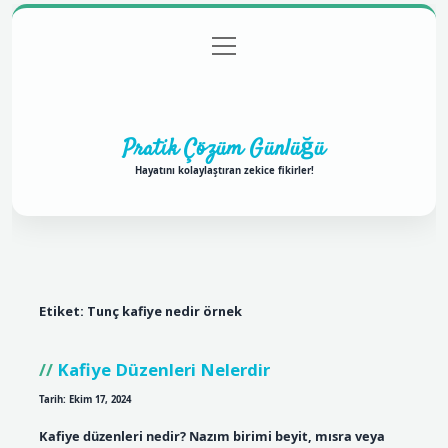
menüyü
Anasayfa
Gizlilik Politikası
Yasal Uyarı
aç
Hakkımızda
Pratik Çözüm Günlüğü
Hayatını kolaylaştıran zekice fikirler!
Etiket:
Tunç kafiye nedir örnek
Kafiye Düzenleri Nelerdir
Tarih: Ekim 17, 2024
Kafiye düzenleri nedir? Nazım birimi beyit, mısra veya