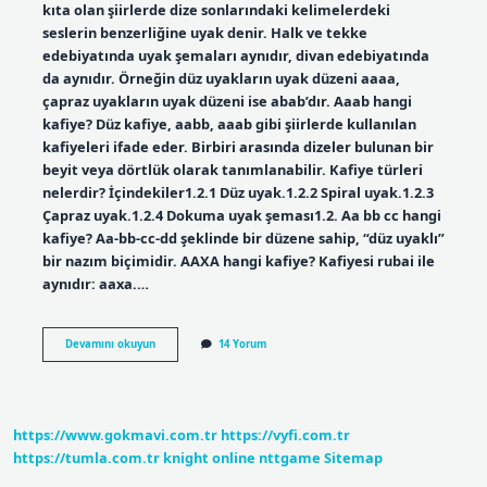
kıta olan şiirlerde dize sonlarındaki kelimelerdeki
seslerin benzerliğine uyak denir. Halk ve tekke
edebiyatında uyak şemaları aynıdır, divan edebiyatında
da aynıdır. Örneğin düz uyakların uyak düzeni aaaa,
çapraz uyakların uyak düzeni ise abab’dır. Aaab hangi
kafiye? Düz kafiye, aabb, aaab gibi şiirlerde kullanılan
kafiyeleri ifade eder. Birbiri arasında dizeler bulunan bir
beyit veya dörtlük olarak tanımlanabilir. Kafiye türleri
nelerdir? İçindekiler1.2.1 Düz uyak.1.2.2 Spiral uyak.1.2.3
Çapraz uyak.1.2.4 Dokuma uyak şeması1.2. Aa bb cc hangi
kafiye? Aa-bb-cc-dd şeklinde bir düzene sahip, “düz uyaklı”
bir nazım biçimidir. AAXA hangi kafiye? Kafiyesi rubai ile
aynıdır: aaxa.…
Kafiye
Devamını okuyun
14 Yorum
Düzenleri
Nelerdir
https://www.gokmavi.com.tr
https://vyfi.com.tr
https://tumla.com.tr
knight online
nttgame
Sitemap