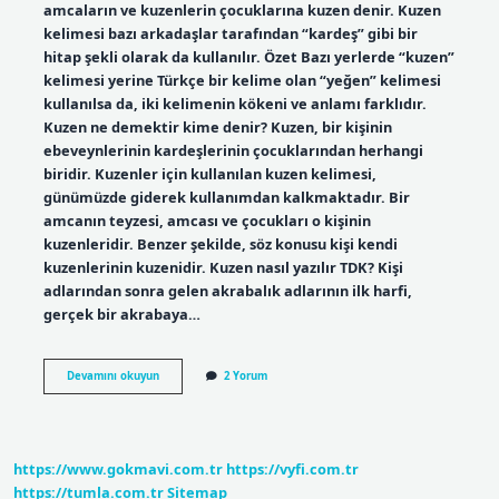
amcaların ve kuzenlerin çocuklarına kuzen denir. Kuzen
kelimesi bazı arkadaşlar tarafından “kardeş” gibi bir
hitap şekli olarak da kullanılır. Özet Bazı yerlerde “kuzen”
kelimesi yerine Türkçe bir kelime olan “yeğen” kelimesi
kullanılsa da, iki kelimenin kökeni ve anlamı farklıdır.
Kuzen ne demektir kime denir? Kuzen, bir kişinin
ebeveynlerinin kardeşlerinin çocuklarından herhangi
biridir. Kuzenler için kullanılan kuzen kelimesi,
günümüzde giderek kullanımdan kalkmaktadır. Bir
amcanın teyzesi, amcası ve çocukları o kişinin
kuzenleridir. Benzer şekilde, söz konusu kişi kendi
kuzenlerinin kuzenidir. Kuzen nasıl yazılır TDK? Kişi
adlarından sonra gelen akrabalık adlarının ilk harfi,
gerçek bir akrabaya…
Tdk
Devamını okuyun
2 Yorum
Kuzen
Ne
Demek
https://www.gokmavi.com.tr
https://vyfi.com.tr
https://tumla.com.tr
Sitemap