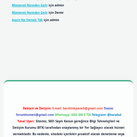
Müşterek Nereden Gelir
için
admin
Müşterek Nereden Gelir
için
Demir
Aport Ne Demek Tdk
için
admin
obil giriş
betexpergiris.casino
betexper giriş
Reklam ve İletişim:
E-mail:
backlinkpaneli@gmail.com
Teams:
forumhizmeti@gmail.com
Whatsapp: 0262 606 0 726
Telegram: @karabul
Yasal Uyarı:
Sitemiz, 5651 Sayılı Kanun gereğince Bilgi Teknolojileri ve
İletişim Kurumu (BTK) tarafından onaylanmış bir Yer Sağlayıcı olarak hizmet
vermektedir. Bu nedenle, sitedeki içerikleri proaktif olarak denetleme veya