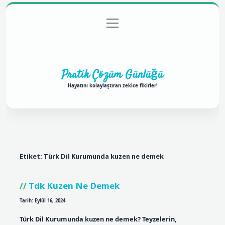
menüyü
Anasayfa
Gizlilik Politikası
Yasal Uyarı
aç
Hakkımızda
Pratik Çözüm Günlüğü
Hayatını kolaylaştıran zekice fikirler!
Etiket:
Türk Dil Kurumunda kuzen ne demek
Tdk Kuzen Ne Demek
Tarih: Eylül 16, 2024
Türk Dil Kurumunda kuzen ne demek? Teyzelerin,