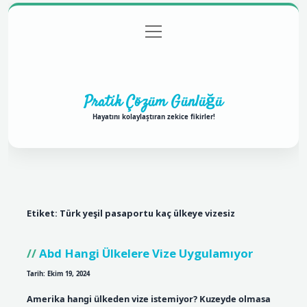
menüyü
Anasayfa
Gizlilik Politikası
Yasal Uyarı
aç
Hakkımızda
Pratik Çözüm Günlüğü
Hayatını kolaylaştıran zekice fikirler!
Etiket:
Türk yeşil pasaportu kaç ülkeye vizesiz
Abd Hangi Ülkelere Vize Uygulamıyor
Tarih: Ekim 19, 2024
Amerika hangi ülkeden vize istemiyor? Kuzeyde olmasa