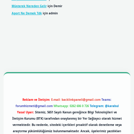
Müşterek Nereden Gelir
için
Demir
Aport Ne Demek Tdk
için
admin
obil giriş
betexpergiris.casino
betexper giriş
Reklam ve İletişim:
E-mail:
backlinkpaneli@gmail.com
Teams:
forumhizmeti@gmail.com
Whatsapp: 0262 606 0 726
Telegram: @karabul
Yasal Uyarı:
Sitemiz, 5651 Sayılı Kanun gereğince Bilgi Teknolojileri ve
İletişim Kurumu (BTK) tarafından onaylanmış bir Yer Sağlayıcı olarak hizmet
vermektedir. Bu nedenle, sitedeki içerikleri proaktif olarak denetleme veya
araştırma yükümlülüğümüz bulunmamaktadır. Ancak, üyelerimiz yazdıkları