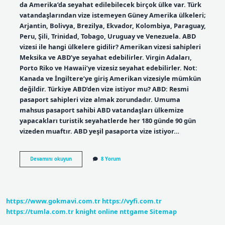
da Amerika’da seyahat edilebilecek birçok ülke var. Türk
vatandaşlarından vize istemeyen Güney Amerika ülkeleri;
Arjantin, Bolivya, Brezilya, Ekvador, Kolombiya, Paraguay,
Peru, Şili, Trinidad, Tobago, Uruguay ve Venezuela. ABD
vizesi ile hangi ülkelere gidilir? Amerikan vizesi sahipleri
Meksika ve ABD’ye seyahat edebilirler. Virgin Adaları,
Porto Riko ve Hawaii’ye vizesiz seyahat edebilirler. Not:
Kanada ve İngiltere’ye giriş Amerikan vizesiyle mümkün
değildir. Türkiye ABD’den vize istiyor mu? ABD: Resmi
pasaport sahipleri vize almak zorundadır. Umuma
mahsus pasaport sahibi ABD vatandaşları ülkemize
yapacakları turistik seyahatlerde her 180 günde 90 gün
vizeden muaftır. ABD yeşil pasaporta vize istiyor…
Abd
Devamını okuyun
8 Yorum
Hangi
Ülkelere
Vize
Uygulamıyor
https://www.gokmavi.com.tr
https://vyfi.com.tr
https://tumla.com.tr
knight online
nttgame
Sitemap