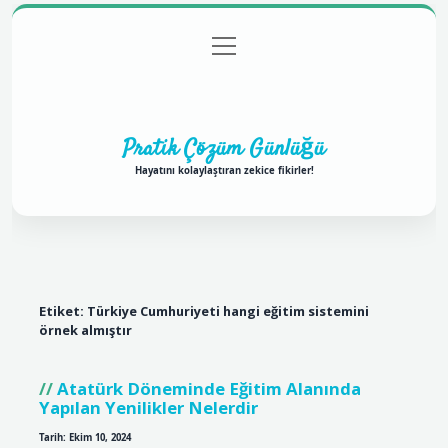
menüyü
Anasayfa
Gizlilik Politikası
Yasal Uyarı
aç
Hakkımızda
Pratik Çözüm Günlüğü
Hayatını kolaylaştıran zekice fikirler!
Etiket:
Türkiye Cumhuriyeti hangi eğitim sistemini
örnek almıştır
Atatürk Döneminde Eğitim Alanında
Yapılan Yenilikler Nelerdir
Tarih: Ekim 10, 2024