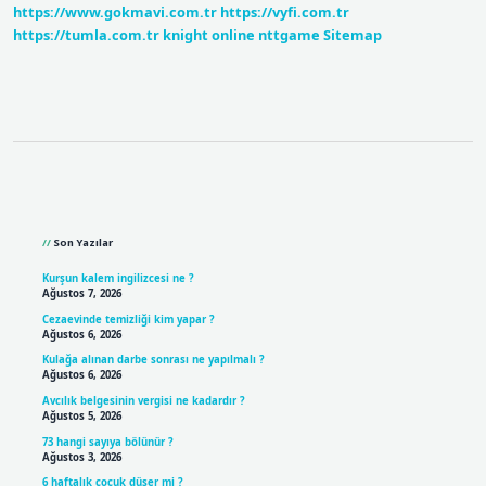
https://www.gokmavi.com.tr
https://vyfi.com.tr
Nelerdir
https://tumla.com.tr
knight online
nttgame
Sitemap
Sidebar
Son Yazılar
Kurşun kalem ingilizcesi ne ?
Ağustos 7, 2026
Cezaevinde temizliği kim yapar ?
Ağustos 6, 2026
Kulağa alınan darbe sonrası ne yapılmalı ?
Ağustos 6, 2026
Avcılık belgesinin vergisi ne kadardır ?
Ağustos 5, 2026
73 hangi sayıya bölünür ?
Ağustos 3, 2026
6 haftalık çocuk düşer mi ?