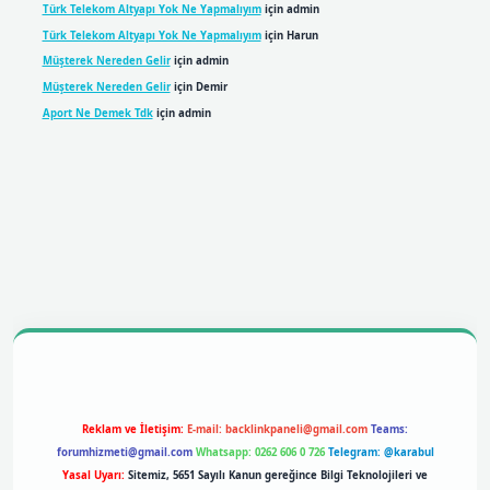
Türk Telekom Altyapı Yok Ne Yapmalıyım
için
admin
Türk Telekom Altyapı Yok Ne Yapmalıyım
için
Harun
Müşterek Nereden Gelir
için
admin
Müşterek Nereden Gelir
için
Demir
Aport Ne Demek Tdk
için
admin
bil giriş
betexpergiris.casino
betexper giriş
Reklam ve İletişim:
E-mail:
backlinkpaneli@gmail.com
Teams:
forumhizmeti@gmail.com
Whatsapp: 0262 606 0 726
Telegram: @karabul
Yasal Uyarı:
Sitemiz, 5651 Sayılı Kanun gereğince Bilgi Teknolojileri ve