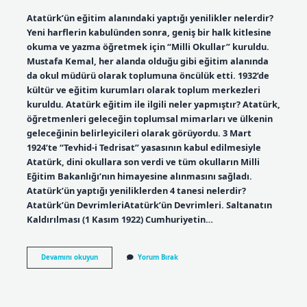
Atatürk’ün eğitim alanındaki yaptığı yenilikler nelerdir?
Yeni harflerin kabulünden sonra, geniş bir halk kitlesine
okuma ve yazma öğretmek için “Milli Okullar” kuruldu.
Mustafa Kemal, her alanda olduğu gibi eğitim alanında
da okul müdürü olarak toplumuna öncülük etti. 1932’de
kültür ve eğitim kurumları olarak toplum merkezleri
kuruldu. Atatürk eğitim ile ilgili neler yapmıştır? Atatürk,
öğretmenleri geleceğin toplumsal mimarları ve ülkenin
geleceğinin belirleyicileri olarak görüyordu. 3 Mart
1924’te “Tevhid-i Tedrisat” yasasının kabul edilmesiyle
Atatürk, dini okullara son verdi ve tüm okulların Milli
Eğitim Bakanlığı’nın himayesine alınmasını sağladı.
Atatürk’ün yaptığı yeniliklerden 4 tanesi nelerdir?
Atatürk’ün DevrimleriAtatürk’ün Devrimleri. Saltanatın
Kaldırılması (1 Kasım 1922) Cumhuriyetin…
Atatürk
Devamını okuyun
Yorum Bırak
Döneminde
Eğitim
Alanında
Yapılan
Yenilikler