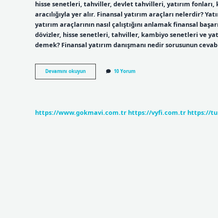
hisse senetleri, tahviller, devlet tahvilleri, yatırım fonları
aracılığıyla yer alır. Finansal yatırım araçları nelerdir? Yat
yatırım araçlarının nasıl çalıştığını anlamak finansal başarı
dövizler, hisse senetleri, tahviller, kambiyo senetleri ve ya
demek? Finansal yatırım danışmanı nedir sorusunun cevabı
Finansal
Devamını okuyun
10 Yorum
Yatırımlar
Nelerdir
https://www.gokmavi.com.tr
https://vyfi.com.tr
https://t