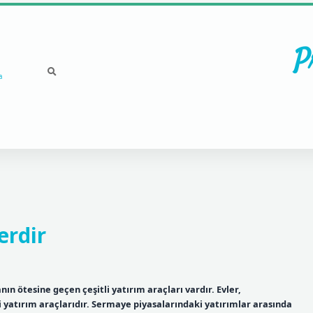
P
a
erdir
ın ötesine geçen çeşitli yatırım araçları vardır. Evler,
i yatırım araçlarıdır. Sermaye piyasalarındaki yatırımlar arasında