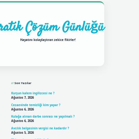
ratik Çözüm Günlüğü
Hayatını kolaylaştıran zekice fikirler!
Sidebar
ilbet mobil giriş
betexpergi
Son Yazılar
Kurşun kalem ingilizcesi ne ?
Ağustos 7, 2026
Cezaevinde temizliği kim yapar ?
Ağustos 6, 2026
Kulağa alınan darbe sonrası ne yapılmalı ?
Ağustos 6, 2026
Avcılık belgesinin vergisi ne kadardır ?
Ağustos 5, 2026