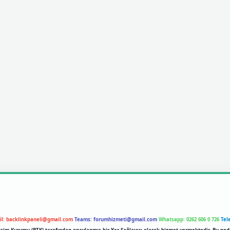
il:
backlinkpaneli@gmail.com
Teams:
forumhizmeti@gmail.com
Whatsapp: 0262 606 0 726
Tel