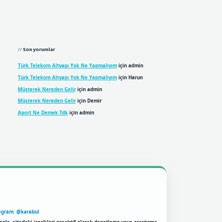
Son yorumlar
Türk Telekom Altyapı Yok Ne Yapmalıyım
için
admin
Türk Telekom Altyapı Yok Ne Yapmalıyım
için
Harun
Müşterek Nereden Gelir
için
admin
Müşterek Nereden Gelir
için
Demir
Aport Ne Demek Tdk
için
admin
egram: @karabul