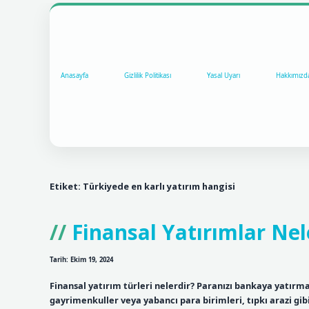
Anasayfa
Gizlilik Politikası
Yasal Uyarı
Hakkımızd
Etiket:
Türkiyede en karlı yatırım hangisi
Finansal Yatırımlar Nel
Tarih: Ekim 19, 2024
Finansal yatırım türleri nelerdir? Paranızı bankaya yatırman
gayrimenkuller veya yabancı para birimleri, tıpkı arazi gib