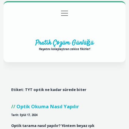
menüyü
Anasayfa
Gizlilik Politikası
Yasal Uyarı
aç
Hakkımızda
Pratik Çözüm Günlüğü
Hayatını kolaylaştıran zekice fikirler!
Etiket:
TYT optik ne kadar sürede biter
Optik Okuma Nasıl Yapılır
Tarih: Eylül 17, 2024
Optik tarama nasıl yapılır? Yöntem beyaz ışık