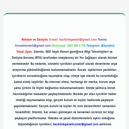
l giriş
betexpergiris.casino
betexper giriş
Reklam ve İletişim:
E-mail:
backlinkpaneli@gmail.com
Teams:
forumhizmeti@gmail.com
Whatsapp: 0262 606 0 726
Telegram: @karabul
Yasal Uyarı:
Sitemiz, 5651 Sayılı Kanun gereğince Bilgi Teknolojileri ve
İletişim Kurumu (BTK) tarafından onaylanmış bir Yer Sağlayıcı olarak hizmet
vermektedir. Bu nedenle, sitedeki içerikleri proaktif olarak denetleme veya
araştırma yükümlülüğümüz bulunmamaktadır. Ancak, üyelerimiz yazdıkları
içeriklerin sorumluluğunu taşımakta olup, siteye üye olarak bu sorumluluğu
kabul etmiş sayılırlar. Bu internet sitesi, herhangi bir marka, kurum veya
şahıs şirketi ile hiçbir bağlantısı bulunmamaktadır. Sitede yalnızca kendi
hazırladığımız makaleler paylaşılmaktadır. Burada yer alan içerikler haber
niteliği taşımamakta olup, gerçek kurum ve kişiler hakkında paylaşım
yapılmamaktadır. Gerçek kurum ve kişiler ile isim benzerlikleri tamamen
tesadüfidir. Sitemiz, kar amacı gütmeyen ve tamamen ücretsiz bir bilgi
paylaşım platformudur. Hukuka ve yasal düzenlemelere aykırı olduğunu
düşündüğünüz içerikleri,
backlinkpanelicomtr@gmail.com
adresine