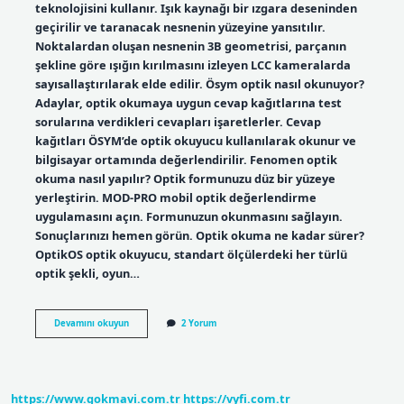
teknolojisini kullanır. Işık kaynağı bir ızgara deseninden
geçirilir ve taranacak nesnenin yüzeyine yansıtılır.
Noktalardan oluşan nesnenin 3B geometrisi, parçanın
şekline göre ışığın kırılmasını izleyen LCC kameralarda
sayısallaştırılarak elde edilir. Ösym optik nasıl okunuyor?
Adaylar, optik okumaya uygun cevap kağıtlarına test
sorularına verdikleri cevapları işaretlerler. Cevap
kağıtları ÖSYM’de optik okuyucu kullanılarak okunur ve
bilgisayar ortamında değerlendirilir. Fenomen optik
okuma nasıl yapılır? Optik formunuzu düz bir yüzeye
yerleştirin. MOD-PRO mobil optik değerlendirme
uygulamasını açın. Formunuzun okunmasını sağlayın.
Sonuçlarınızı hemen görün. Optik okuma ne kadar sürer?
OptikOS optik okuyucu, standart ölçülerdeki her türlü
optik şekli, oyun…
Optik
Devamını okuyun
2 Yorum
Okuma
Nasıl
Yapılır
https://www.gokmavi.com.tr
https://vyfi.com.tr