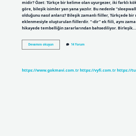
midir? Özet: Türkçe bir kelime olan uyurgezer, iki farklı kök
göre, bileşik isimler yan yana yazılır. Bu nedenle “sleepwalk
olduğunu nasıl anlarız? Bileşik zamanlı fiiller, Türkçede bir 
eklenmesiyle oluşturulan fiillerdir. “-dir” ek fiili, aynı zam
hikayede tembelliğin zararlarından bahsediliyor. Birleşik…
Uyuyakalmak
Devamını okuyun
14 Yorum
Birleşik
Fiil
Mi
https://www.gokmavi.com.tr
https://vyfi.com.tr
https://t