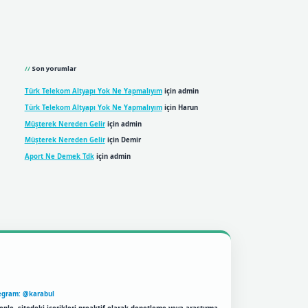
Son yorumlar
Türk Telekom Altyapı Yok Ne Yapmalıyım
için
admin
Türk Telekom Altyapı Yok Ne Yapmalıyım
için
Harun
Müşterek Nereden Gelir
için
admin
Müşterek Nereden Gelir
için
Demir
Aport Ne Demek Tdk
için
admin
egram: @karabul