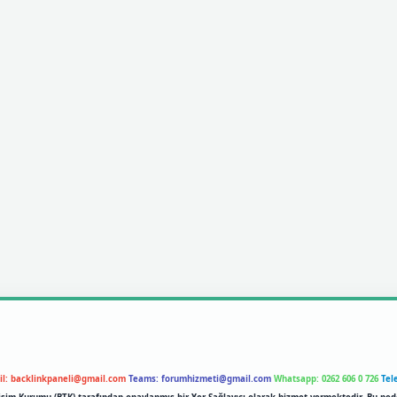
il:
backlinkpaneli@gmail.com
Teams:
forumhizmeti@gmail.com
Whatsapp: 0262 606 0 726
Tel