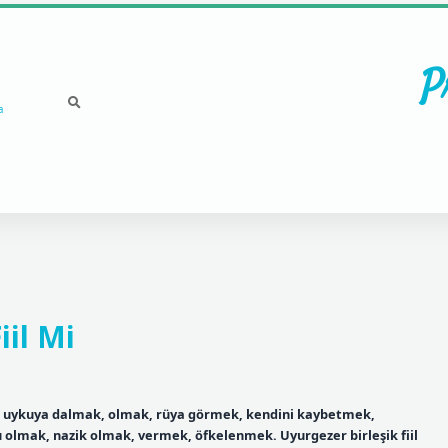
P
a
iil Mi
k, uykuya dalmak, olmak, rüya görmek, kendini kaybetmek,
olmak, nazik olmak, vermek, öfkelenmek. Uyurgezer birleşik fiil