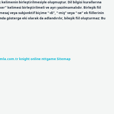
 kelimenin birleştirilmesiyle oluşmuştur. Dil bilgisi kurallarına
er” kelimesi birleştirilmeli ve ayrı yazılmamalıdır. Birleşik fiil
mesaj veya subjonktif biçime “-di”, “-miş” veya “-se” ek fiillerinin
anda gösterge eki olarak da adlandırılır, bileşik fiil oluşturmaz: Bu
umla.com.tr
knight online
nttgame
Sitemap