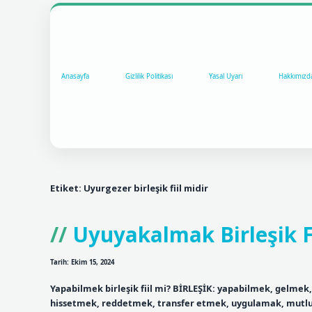
Anasayfa
Gizlilik Politikası
Yasal Uyarı
Hakkımızd
Etiket:
Uyurgezer birleşik fiil midir
Uyuyakalmak Birleşik F
Tarih: Ekim 15, 2024
Yapabilmek birleşik fiil mi? BİRLEŞİK: yapabilmek, gelme
hissetmek, reddetmek, transfer etmek, uygulamak, mutlu 