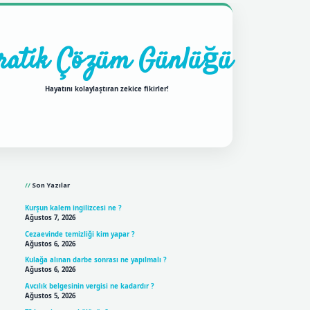
ratik Çözüm Günlüğü
Hayatını kolaylaştıran zekice fikirler!
Sidebar
ilbet mobil giriş
betexpergi
Son Yazılar
Kurşun kalem ingilizcesi ne ?
Ağustos 7, 2026
Cezaevinde temizliği kim yapar ?
Ağustos 6, 2026
Kulağa alınan darbe sonrası ne yapılmalı ?
Ağustos 6, 2026
Avcılık belgesinin vergisi ne kadardır ?
Ağustos 5, 2026