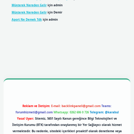
Müşterek Nereden Gelir
için
admin
Müşterek Nereden Gelir
için
Demir
Aport Ne Demek Tdk
için
admin
no
betexper giriş
Reklam ve İletişim:
E-mail:
backlinkpaneli@gmail.com
Teams:
forumhizmeti@gmail.com
Whatsapp: 0262 606 0 726
Telegram: @karabul
Yasal Uyarı:
Sitemiz, 5651 Sayılı Kanun gereğince Bilgi Teknolojileri ve
İletişim Kurumu (BTK) tarafından onaylanmış bir Yer Sağlayıcı olarak hizmet
vermektedir. Bu nedenle, sitedeki içerikleri proaktif olarak denetleme veya