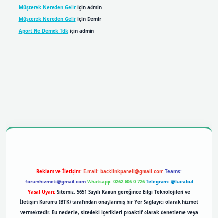
Müşterek Nereden Gelir
için
admin
Müşterek Nereden Gelir
için
Demir
Aport Ne Demek Tdk
için
admin
bil giriş
betexpergiris.casino
betexper giriş
Reklam ve İletişim:
E-mail:
backlinkpaneli@gmail.com
Teams:
forumhizmeti@gmail.com
Whatsapp: 0262 606 0 726
Telegram: @karabul
Yasal Uyarı:
Sitemiz, 5651 Sayılı Kanun gereğince Bilgi Teknolojileri ve
İletişim Kurumu (BTK) tarafından onaylanmış bir Yer Sağlayıcı olarak hizmet
vermektedir. Bu nedenle, sitedeki içerikleri proaktif olarak denetleme veya