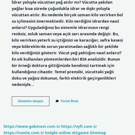
İdrar yoluyla vücuttan yağ atılır mı? Vücutta yakılan
yağlar kısa sürede çoğunlukla idrar ve dışkı yoluyla
vücuttan atılır. Bu nedenle birçok uzman kilo verirken bol
su içilmesini önermektedir. Kilo verdiğini idrardan nasıl
anlarız? Uyguladığınız bu sistemle idrarınızın rengi
renksiz, soluk saman veya açık sarı arasında değişir. Bu,
kilo verirken yeterli su içtiğinizi ve karaciğer, safra kesesi
veya böbreklerde sorun yaratmadan sağlıklı bir şekilde
kilo verdiğinizi gösterir. Vücut yağ yaktığını nasıl anlarız?
En sık kullanılan yöntemlerden biri BIA analizidir. Bunun
bir örneği doktora gittiğinizde kendinizi tartmak için
kullandığınız cihazdır. Temel prensibi, vücuttaki yağlı
doku ve yağsız dokunun, farklı elektrik geçirgenlikleri
nedeniyle…
Vücudun
Devamını okuyun
Yorum Bırak
Yağ
Yaktığını
Idrardan
Nasıl
Anlarız
https://www.gokmavi.com.tr
https://vyfi.com.tr
https://tumla.com.tr
knight online
nttgame
Sitemap