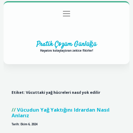
menüyü
Anasayfa
Gizlilik Politikası
Yasal Uyarı
aç
Hakkımızda
Pratik Çözüm Günlüğü
Hayatını kolaylaştıran zekice fikirler!
Etiket:
Vücuttaki yağ hücreleri nasıl yok edilir
Vücudun Yağ Yaktığını Idrardan Nasıl
Anlarız
Tarih: Ekim 6, 2024