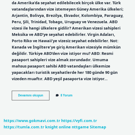
da Amerika’da seyahat edilebilecek birçok ülke var. Türk
vatandaşlarından vize istemeyen Güney Amerika ülkeleri;
Arjantin, Bolivya, Brezilya, Ekvador, Kolombiya, Paraguay,
Peru, Şili, Trinidad, Tobago, Uruguay ve Venezuela. ABD
vizesi ile hangi ülkelere gidilir? Amerikan vizesi sahipleri
Meksika ve ABD’ye seyahat edebilirler. Virgin Adaları,
Porto Riko ve Hawaii’ye vizesiz seyahat edebilirler. Not:
Kanada ve İngiltere’ye giriş Amerikan vizesiyle mümkün
değildir. Türkiye ABD’den vize istiyor mu? ABD: Resmi
pasaport sahipleri vize almak zorundadır. Umuma
mahsus pasaport sahibi ABD vatandaşları ülkemize
yapacakları turistik seyahatlerde her 180 günde 90 gün
vizeden muaftır. ABD yeşil pasaporta vize istiyor…
Abd
Devamını okuyun
8 Yorum
Hangi
Ülkelere
Vize
Uygulamıyor
https://www.gokmavi.com.tr
https://vyfi.com.tr
https://tumla.com.tr
knight online
nttgame
Sitemap