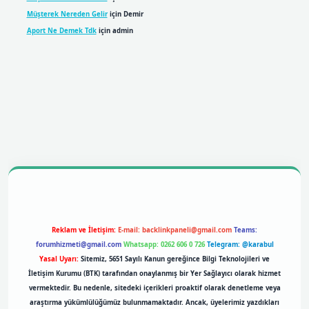
Müşterek Nereden Gelir
için
Demir
Aport Ne Demek Tdk
için
admin
bil giriş
betexpergiris.casino
betexper giriş
Reklam ve İletişim:
E-mail:
backlinkpaneli@gmail.com
Teams:
forumhizmeti@gmail.com
Whatsapp: 0262 606 0 726
Telegram: @karabul
Yasal Uyarı:
Sitemiz, 5651 Sayılı Kanun gereğince Bilgi Teknolojileri ve
İletişim Kurumu (BTK) tarafından onaylanmış bir Yer Sağlayıcı olarak hizmet
vermektedir. Bu nedenle, sitedeki içerikleri proaktif olarak denetleme veya
araştırma yükümlülüğümüz bulunmamaktadır. Ancak, üyelerimiz yazdıkları