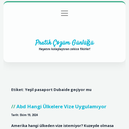
menüyü
Anasayfa
Gizlilik Politikası
Yasal Uyarı
aç
Hakkımızda
Pratik Çözüm Günlüğü
Hayatını kolaylaştıran zekice fikirler!
Etiket:
Yeşil pasaport Dubaide geçiyor mu
Abd Hangi Ülkelere Vize Uygulamıyor
Tarih: Ekim 19, 2024
Amerika hangi ülkeden vize istemiyor? Kuzeyde olmasa