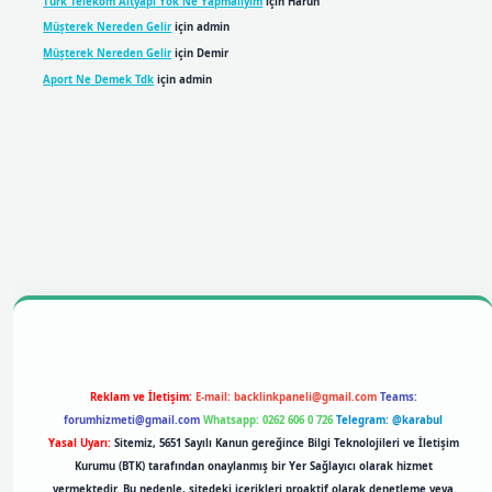
Türk Telekom Altyapı Yok Ne Yapmalıyım
için
Harun
Müşterek Nereden Gelir
için
admin
Müşterek Nereden Gelir
için
Demir
Aport Ne Demek Tdk
için
admin
il giriş
betexpergiris.casino
betexper giriş
Reklam ve İletişim:
E-mail:
backlinkpaneli@gmail.com
Teams:
forumhizmeti@gmail.com
Whatsapp: 0262 606 0 726
Telegram: @karabul
Yasal Uyarı:
Sitemiz, 5651 Sayılı Kanun gereğince Bilgi Teknolojileri ve İletişim
Kurumu (BTK) tarafından onaylanmış bir Yer Sağlayıcı olarak hizmet
vermektedir. Bu nedenle, sitedeki içerikleri proaktif olarak denetleme veya