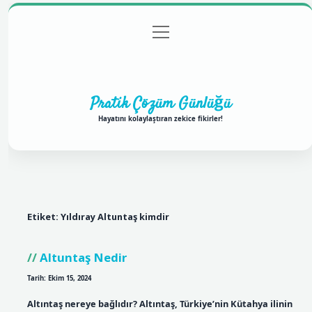
menüyü
Anasayfa
Gizlilik Politikası
Yasal Uyarı
aç
Hakkımızda
Pratik Çözüm Günlüğü
Hayatını kolaylaştıran zekice fikirler!
Etiket:
Yıldıray Altuntaş kimdir
Altuntaş Nedir
Tarih: Ekim 15, 2024
Altıntaş nereye bağlıdır? Altıntaş, Türkiye’nin Kütahya ilinin