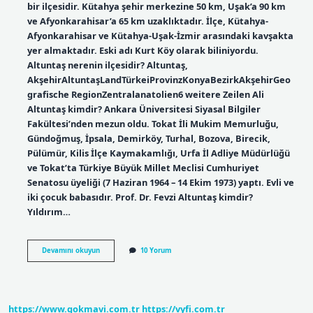
bir ilçesidir. Kütahya şehir merkezine 50 km, Uşak’a 90 km
ve Afyonkarahisar’a 65 km uzaklıktadır. İlçe, Kütahya-
Afyonkarahisar ve Kütahya-Uşak-İzmir arasındaki kavşakta
yer almaktadır. Eski adı Kurt Köy olarak biliniyordu.
Altuntaş nerenin ilçesidir? Altuntaş,
AkşehirAltuntaşLandTürkeiProvinzKonyaBezirkAkşehirGeo
grafische RegionZentralanatolien6 weitere Zeilen Ali
Altuntaş kimdir? Ankara Üniversitesi Siyasal Bilgiler
Fakültesi’nden mezun oldu. Tokat İli Mukim Memurluğu,
Gündoğmuş, İpsala, Demirköy, Turhal, Bozova, Birecik,
Pülümür, Kilis İlçe Kaymakamlığı, Urfa İl Adliye Müdürlüğü
ve Tokat’ta Türkiye Büyük Millet Meclisi Cumhuriyet
Senatosu üyeliği (7 Haziran 1964 – 14 Ekim 1973) yaptı. Evli ve
iki çocuk babasıdır. Prof. Dr. Fevzi Altuntaş kimdir?
Yıldırım…
Altuntaş
Devamını okuyun
10 Yorum
Nedir
https://www.gokmavi.com.tr
https://vyfi.com.tr