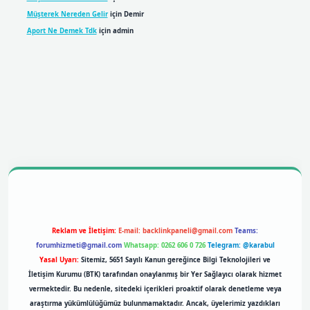
Müşterek Nereden Gelir
için
Demir
Aport Ne Demek Tdk
için
admin
bil giriş
betexpergiris.casino
betexper giriş
Reklam ve İletişim:
E-mail:
backlinkpaneli@gmail.com
Teams:
forumhizmeti@gmail.com
Whatsapp: 0262 606 0 726
Telegram: @karabul
Yasal Uyarı:
Sitemiz, 5651 Sayılı Kanun gereğince Bilgi Teknolojileri ve
İletişim Kurumu (BTK) tarafından onaylanmış bir Yer Sağlayıcı olarak hizmet
vermektedir. Bu nedenle, sitedeki içerikleri proaktif olarak denetleme veya
araştırma yükümlülüğümüz bulunmamaktadır. Ancak, üyelerimiz yazdıkları