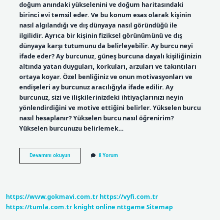
doğum anındaki yükselenini ve doğum haritasındaki
birinci evi temsil eder. Ve bu konum esas olarak kişinin
nasıl algılandığı ve dış dünyaya nasıl göründüğü ile
ilgilidir. Ayrıca bir kişinin fiziksel görünümünü ve dış
dünyaya karşı tutumunu da belirleyebilir. Ay burcu neyi
ifade eder? Ay burcunuz, güneş burcuna dayalı kişiliğinizin
altında yatan duyguları, korkuları, arzuları ve takıntıları
ortaya koyar. Özel benliğiniz ve onun motivasyonları ve
endişeleri ay burcunuz aracılığıyla ifade edilir. Ay
burcunuz, sizi ve ilişkilerinizdeki ihtiyaçlarınızı neyin
yönlendirdiğini ve motive ettiğini belirler. Yükselen burcu
nasıl hesaplanır? Yükselen burcu nasıl öğrenirim?
Yükselen burcunuzu belirlemek…
Güneş
Devamını okuyun
8 Yorum
Ay
Ve
Yükselen
Burç
Nedir
https://www.gokmavi.com.tr
https://vyfi.com.tr
https://tumla.com.tr
knight online
nttgame
Sitemap