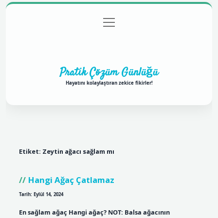
menüyü
Anasayfa
Gizlilik Politikası
Yasal Uyarı
aç
Hakkımızda
Pratik Çözüm Günlüğü
Hayatını kolaylaştıran zekice fikirler!
Etiket:
Zeytin ağacı sağlam mı
Hangi Ağaç Çatlamaz
Tarih: Eylül 14, 2024
En sağlam ağaç Hangi ağaç? NOT: Balsa ağacının