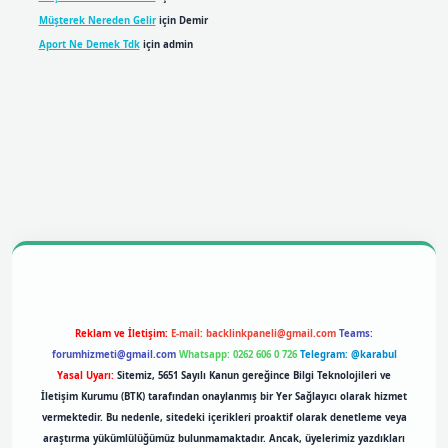
Müşterek Nereden Gelir
için
Demir
Aport Ne Demek Tdk
için
admin
bil giriş
betexpergiris.casino
betexper giriş
Reklam ve İletişim:
E-mail:
backlinkpaneli@gmail.com
Teams:
forumhizmeti@gmail.com
Whatsapp: 0262 606 0 726
Telegram: @karabul
Yasal Uyarı:
Sitemiz, 5651 Sayılı Kanun gereğince Bilgi Teknolojileri ve
İletişim Kurumu (BTK) tarafından onaylanmış bir Yer Sağlayıcı olarak hizmet
vermektedir. Bu nedenle, sitedeki içerikleri proaktif olarak denetleme veya
araştırma yükümlülüğümüz bulunmamaktadır. Ancak, üyelerimiz yazdıkları