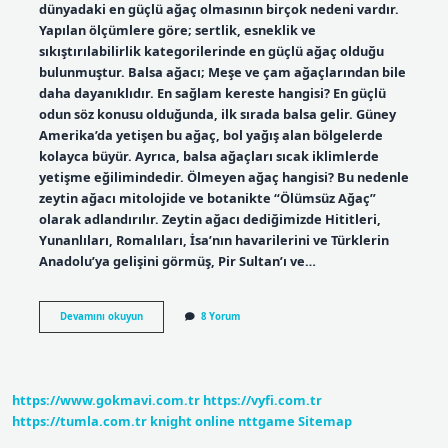
dünyadaki en güçlü ağaç olmasının birçok nedeni vardır.
Yapılan ölçümlere göre; sertlik, esneklik ve
sıkıştırılabilirlik kategorilerinde en güçlü ağaç olduğu
bulunmuştur. Balsa ağacı; Meşe ve çam ağaçlarından bile
daha dayanıklıdır. En sağlam kereste hangisi? En güçlü
odun söz konusu olduğunda, ilk sırada balsa gelir. Güney
Amerika’da yetişen bu ağaç, bol yağış alan bölgelerde
kolayca büyür. Ayrıca, balsa ağaçları sıcak iklimlerde
yetişme eğilimindedir. Ölmeyen ağaç hangisi? Bu nedenle
zeytin ağacı mitolojide ve botanikte “Ölümsüz Ağaç”
olarak adlandırılır. Zeytin ağacı dediğimizde Hititleri,
Yunanlıları, Romalıları, İsa’nın havarilerini ve Türklerin
Anadolu’ya gelişini görmüş, Pir Sultan’ı ve…
Hangi
Devamını okuyun
8 Yorum
Ağaç
Çatlamaz
https://www.gokmavi.com.tr
https://vyfi.com.tr
https://tumla.com.tr
knight online
nttgame
Sitemap