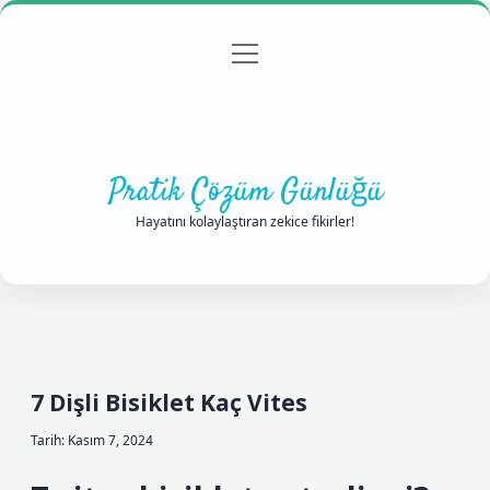
menüyü
Anasayfa
Gizlilik Politikası
Yasal Uyarı
aç
Hakkımızda
Pratik Çözüm Günlüğü
Hayatını kolaylaştıran zekice fikirler!
7 Dişli Bisiklet Kaç Vites
Tarih: Kasım 7, 2024